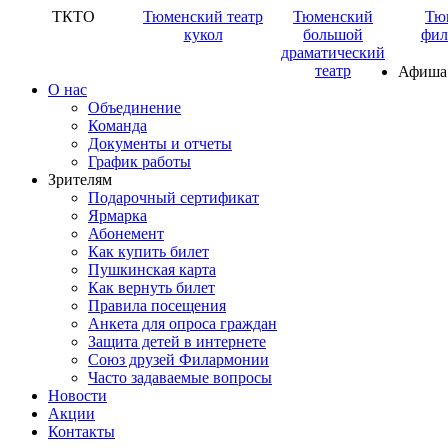
ТКТО
Тюменский театр
Тюменский
Тю
кукол
большой
фил
драматический
театр
Афиша
О нас
Объединение
Команда
Документы и отчеты
График работы
Зрителям
Подарочный сертификат
Ярмарка
Абонемент
Как купить билет
Пушкинская карта
Как вернуть билет
Правила посещения
Анкета для опроса граждан
Защита детей в интернете
Союз друзей Филармонии
Часто задаваемые вопросы
Новости
Акции
Контакты