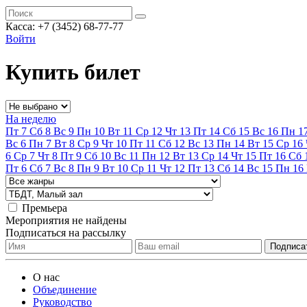
Касса:
+7 (3452)
68-77-77
Войти
Купить билет
На неделю
Пт
7
Сб
8
Вс
9
Пн
10
Вт
11
Ср
12
Чт
13
Пт
14
Сб
15
Вс
16
Пн
1
Вс
6
Пн
7
Вт
8
Ср
9
Чт
10
Пт
11
Сб
12
Вс
13
Пн
14
Вт
15
Ср
16
6
Ср
7
Чт
8
Пт
9
Сб
10
Вс
11
Пн
12
Вт
13
Ср
14
Чт
15
Пт
16
Сб
Пт
6
Сб
7
Вс
8
Пн
9
Вт
10
Ср
11
Чт
12
Пт
13
Сб
14
Вс
15
Пн
16
Премьера
Мероприятия не найдены
Подписаться на рассылку
О нас
Объединение
Руководство