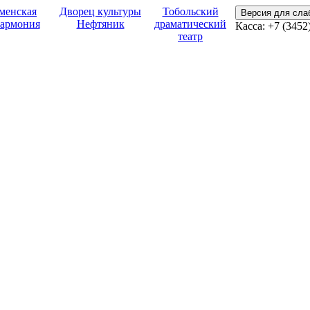
менская
Дворец культуры
Тобольский
Версия для сл
армония
Нефтяник
драматический
Касса:
+7 (3452
театр