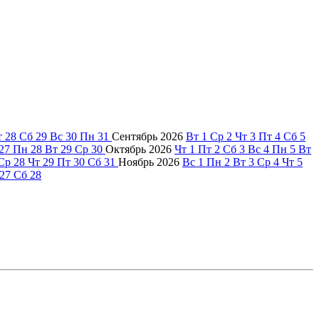
т
28
Сб
29
Вс
30
Пн
31
Сентябрь
2026
Вт
1
Ср
2
Чт
3
Пт
4
Сб
5
27
Пн
28
Вт
29
Ср
30
Октябрь
2026
Чт
1
Пт
2
Сб
3
Вс
4
Пн
5
Вт
Ср
28
Чт
29
Пт
30
Сб
31
Ноябрь
2026
Вс
1
Пн
2
Вт
3
Ср
4
Чт
5
27
Сб
28