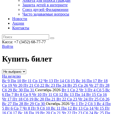
Анкета для опроса граждан
Защита детей в интернете
Союз друзей Филармонии
Часто задаваемые вопросы
Новости
Акции
Контакты
Касса:
+7 (3452)
68-77-77
Войти
Купить билет
На неделю
Вс
9
Пн
10
Вт
11
Ср
12
Чт
13
Пт
14
Сб
15
Вс
16
Пн
17
Вт
18
Ср
19
Чт
20
Пт
21
Сб
22
Вс
23
Пн
24
Вт
25
Ср
26
Чт
27
Пт
28
Сб
29
Вс
30
Пн
31
Сентябрь
2026
Вт
1
Ср
2
Чт
3
Пт
4
Сб
5
Вс
6
Пн
7
Вт
8
Ср
9
Чт
10
Пт
11
Сб
12
Вс
13
Пн
14
Вт
15
Ср
16
Чт
17
Пт
18
Сб
19
Вс
20
Пн
21
Вт
22
Ср
23
Чт
24
Пт
25
Сб
26
Вс
27
Пн
28
Вт
29
Ср
30
Октябрь
2026
Чт
1
Пт
2
Сб
3
Вс
4
Пн
5
Вт
6
Ср
7
Чт
8
Пт
9
Сб
10
Вс
11
Пн
12
Вт
13
Ср
14
Чт
15
Пт
16
Сб
17
Вс
18
Пн
19
Вт
20
Ср
21
Чт
22
Пт
23
Сб
24
Вс
25
Пн