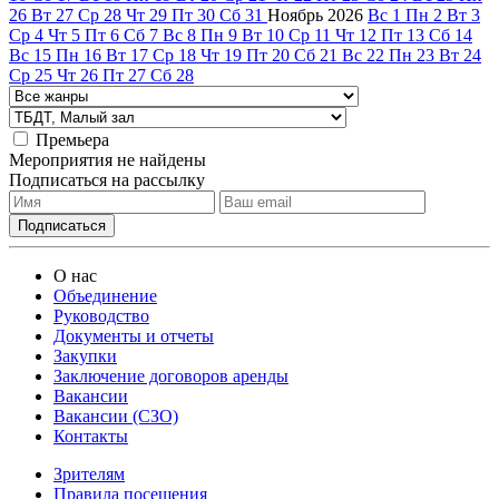
26
Вт
27
Ср
28
Чт
29
Пт
30
Сб
31
Ноябрь
2026
Вс
1
Пн
2
Вт
3
Ср
4
Чт
5
Пт
6
Сб
7
Вс
8
Пн
9
Вт
10
Ср
11
Чт
12
Пт
13
Сб
14
Вс
15
Пн
16
Вт
17
Ср
18
Чт
19
Пт
20
Сб
21
Вс
22
Пн
23
Вт
24
Ср
25
Чт
26
Пт
27
Сб
28
Премьера
Мероприятия не найдены
Подписаться на рассылку
О нас
Объединение
Руководство
Документы и отчеты
Закупки
Заключение договоров аренды
Вакансии
Вакансии (СЗО)
Контакты
Зрителям
Правила посещения