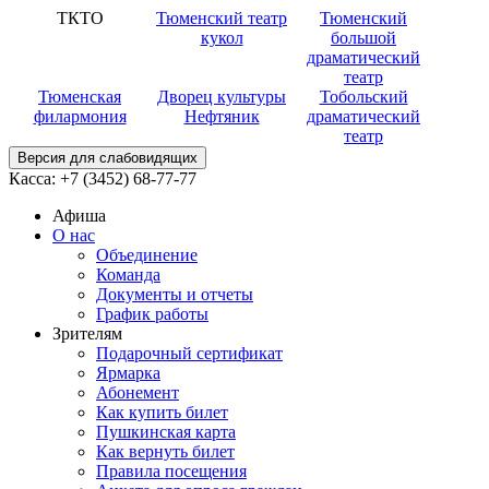
ТКТО
Тюменский театр
Тюменский
кукол
большой
драматический
театр
Тюменская
Дворец культуры
Тобольский
филармония
Нефтяник
драматический
театр
Версия для слабовидящих
Касса:
+7 (3452)
68-77-77
Афиша
О нас
Объединение
Команда
Документы и отчеты
График работы
Зрителям
Подарочный сертификат
Ярмарка
Абонемент
Как купить билет
Пушкинская карта
Как вернуть билет
Правила посещения