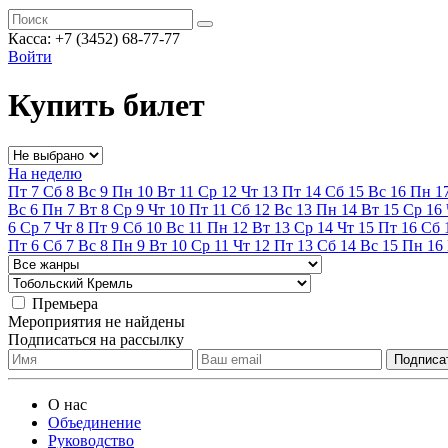
Касса:
+7 (3452)
68-77-77
Войти
Купить билет
На неделю
Пт
7
Сб
8
Вс
9
Пн
10
Вт
11
Ср
12
Чт
13
Пт
14
Сб
15
Вс
16
Пн
1
Вс
6
Пн
7
Вт
8
Ср
9
Чт
10
Пт
11
Сб
12
Вс
13
Пн
14
Вт
15
Ср
16
6
Ср
7
Чт
8
Пт
9
Сб
10
Вс
11
Пн
12
Вт
13
Ср
14
Чт
15
Пт
16
Сб
Пт
6
Сб
7
Вс
8
Пн
9
Вт
10
Ср
11
Чт
12
Пт
13
Сб
14
Вс
15
Пн
16
Премьера
Мероприятия не найдены
Подписаться на рассылку
О нас
Объединение
Руководство