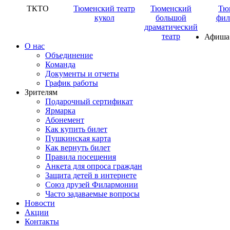
ТКТО
Тюменский театр
Тюменский
Тю
кукол
большой
фил
драматический
театр
Афиша
О нас
Объединение
Команда
Документы и отчеты
График работы
Зрителям
Подарочный сертификат
Ярмарка
Абонемент
Как купить билет
Пушкинская карта
Как вернуть билет
Правила посещения
Анкета для опроса граждан
Защита детей в интернете
Союз друзей Филармонии
Часто задаваемые вопросы
Новости
Акции
Контакты