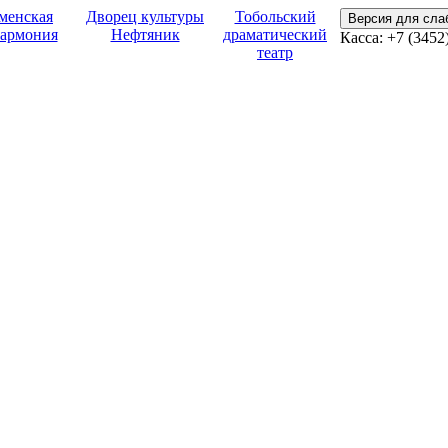
менская
Дворец культуры
Тобольский
Версия для сл
армония
Нефтяник
драматический
Касса:
+7 (3452
театр