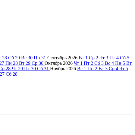
т
28
Сб
29
Вс
30
Пн
31
Сентябрь
2026
Вт
1
Ср
2
Чт
3
Пт
4
Сб
5
27
Пн
28
Вт
29
Ср
30
Октябрь
2026
Чт
1
Пт
2
Сб
3
Вс
4
Пн
5
Вт
Ср
28
Чт
29
Пт
30
Сб
31
Ноябрь
2026
Вс
1
Пн
2
Вт
3
Ср
4
Чт
5
27
Сб
28