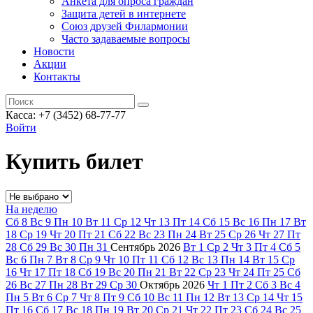
Анкета для опроса граждан
Защита детей в интернете
Союз друзей Филармонии
Часто задаваемые вопросы
Новости
Акции
Контакты
Касса:
+7 (3452)
68-77-77
Войти
Купить билет
На неделю
Сб
8
Вс
9
Пн
10
Вт
11
Ср
12
Чт
13
Пт
14
Сб
15
Вс
16
Пн
17
Вт
18
Ср
19
Чт
20
Пт
21
Сб
22
Вс
23
Пн
24
Вт
25
Ср
26
Чт
27
Пт
28
Сб
29
Вс
30
Пн
31
Сентябрь
2026
Вт
1
Ср
2
Чт
3
Пт
4
Сб
5
Вс
6
Пн
7
Вт
8
Ср
9
Чт
10
Пт
11
Сб
12
Вс
13
Пн
14
Вт
15
Ср
16
Чт
17
Пт
18
Сб
19
Вс
20
Пн
21
Вт
22
Ср
23
Чт
24
Пт
25
Сб
26
Вс
27
Пн
28
Вт
29
Ср
30
Октябрь
2026
Чт
1
Пт
2
Сб
3
Вс
4
Пн
5
Вт
6
Ср
7
Чт
8
Пт
9
Сб
10
Вс
11
Пн
12
Вт
13
Ср
14
Чт
15
Пт
16
Сб
17
Вс
18
Пн
19
Вт
20
Ср
21
Чт
22
Пт
23
Сб
24
Вс
25