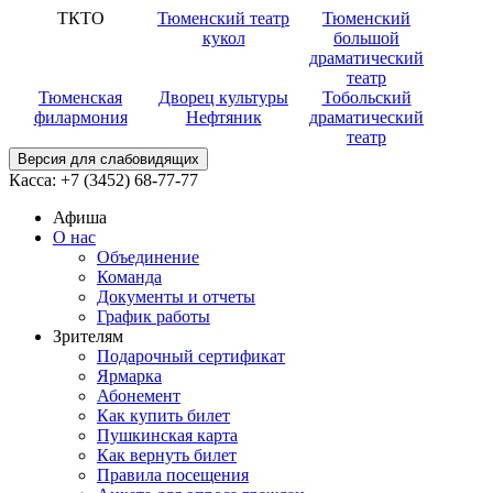
ТКТО
Тюменский театр
Тюменский
кукол
большой
драматический
театр
Тюменская
Дворец культуры
Тобольский
филармония
Нефтяник
драматический
театр
Версия для слабовидящих
Касса:
+7 (3452)
68-77-77
Афиша
О нас
Объединение
Команда
Документы и отчеты
График работы
Зрителям
Подарочный сертификат
Ярмарка
Абонемент
Как купить билет
Пушкинская карта
Как вернуть билет
Правила посещения