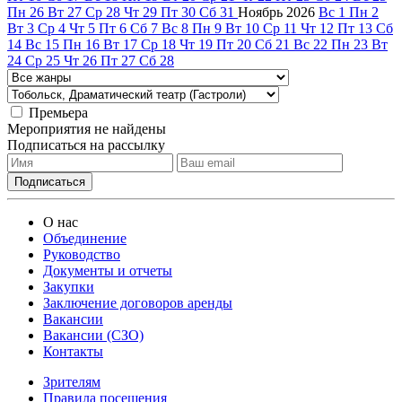
Пн
26
Вт
27
Ср
28
Чт
29
Пт
30
Сб
31
Ноябрь
2026
Вс
1
Пн
2
Вт
3
Ср
4
Чт
5
Пт
6
Сб
7
Вс
8
Пн
9
Вт
10
Ср
11
Чт
12
Пт
13
Сб
14
Вс
15
Пн
16
Вт
17
Ср
18
Чт
19
Пт
20
Сб
21
Вс
22
Пн
23
Вт
24
Ср
25
Чт
26
Пт
27
Сб
28
Премьера
Мероприятия не найдены
Подписаться на рассылку
О нас
Объединение
Руководство
Документы и отчеты
Закупки
Заключение договоров аренды
Вакансии
Вакансии (СЗО)
Контакты
Зрителям
Правила посещения