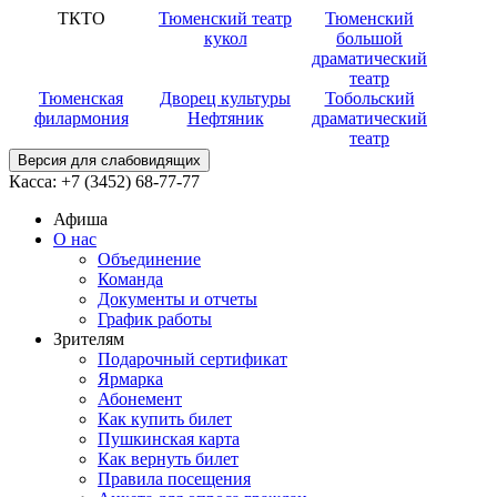
ТКТО
Тюменский театр
Тюменский
кукол
большой
драматический
театр
Тюменская
Дворец культуры
Тобольский
филармония
Нефтяник
драматический
театр
Версия для слабовидящих
Касса:
+7 (3452)
68-77-77
Афиша
О нас
Объединение
Команда
Документы и отчеты
График работы
Зрителям
Подарочный сертификат
Ярмарка
Абонемент
Как купить билет
Пушкинская карта
Как вернуть билет
Правила посещения