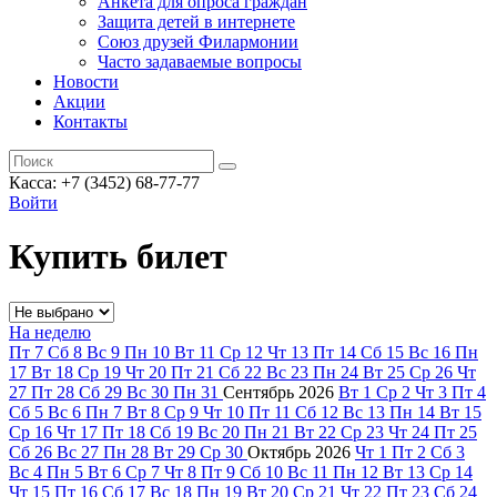
Анкета для опроса граждан
Защита детей в интернете
Союз друзей Филармонии
Часто задаваемые вопросы
Новости
Акции
Контакты
Касса:
+7 (3452)
68-77-77
Войти
Купить билет
На неделю
Пт
7
Сб
8
Вс
9
Пн
10
Вт
11
Ср
12
Чт
13
Пт
14
Сб
15
Вс
16
Пн
17
Вт
18
Ср
19
Чт
20
Пт
21
Сб
22
Вс
23
Пн
24
Вт
25
Ср
26
Чт
27
Пт
28
Сб
29
Вс
30
Пн
31
Сентябрь
2026
Вт
1
Ср
2
Чт
3
Пт
4
Сб
5
Вс
6
Пн
7
Вт
8
Ср
9
Чт
10
Пт
11
Сб
12
Вс
13
Пн
14
Вт
15
Ср
16
Чт
17
Пт
18
Сб
19
Вс
20
Пн
21
Вт
22
Ср
23
Чт
24
Пт
25
Сб
26
Вс
27
Пн
28
Вт
29
Ср
30
Октябрь
2026
Чт
1
Пт
2
Сб
3
Вс
4
Пн
5
Вт
6
Ср
7
Чт
8
Пт
9
Сб
10
Вс
11
Пн
12
Вт
13
Ср
14
Чт
15
Пт
16
Сб
17
Вс
18
Пн
19
Вт
20
Ср
21
Чт
22
Пт
23
Сб
24