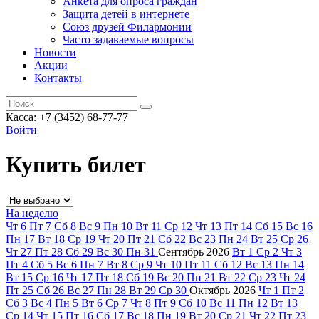
Анкета для опроса граждан
Защита детей в интернете
Союз друзей Филармонии
Часто задаваемые вопросы
Новости
Акции
Контакты
Касса:
+7 (3452)
68-77-77
Войти
Купить билет
На неделю
Чт
6
Пт
7
Сб
8
Вс
9
Пн
10
Вт
11
Ср
12
Чт
13
Пт
14
Сб
15
Вс
16
Пн
17
Вт
18
Ср
19
Чт
20
Пт
21
Сб
22
Вс
23
Пн
24
Вт
25
Ср
26
Чт
27
Пт
28
Сб
29
Вс
30
Пн
31
Сентябрь
2026
Вт
1
Ср
2
Чт
3
Пт
4
Сб
5
Вс
6
Пн
7
Вт
8
Ср
9
Чт
10
Пт
11
Сб
12
Вс
13
Пн
14
Вт
15
Ср
16
Чт
17
Пт
18
Сб
19
Вс
20
Пн
21
Вт
22
Ср
23
Чт
24
Пт
25
Сб
26
Вс
27
Пн
28
Вт
29
Ср
30
Октябрь
2026
Чт
1
Пт
2
Сб
3
Вс
4
Пн
5
Вт
6
Ср
7
Чт
8
Пт
9
Сб
10
Вс
11
Пн
12
Вт
13
Ср
14
Чт
15
Пт
16
Сб
17
Вс
18
Пн
19
Вт
20
Ср
21
Чт
22
Пт
23