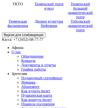
ТКТО
Тюменский театр
Тюменский
кукол
большой
драматический
театр
Тюменская
Дворец культуры
Тобольский
филармония
Нефтяник
драматический
театр
Версия для слабовидящих
Касса:
+7 (3452)
68-77-77
Афиша
О нас
Объединение
Команда
Документы и отчеты
График работы
Зрителям
Подарочный сертификат
Ярмарка
Абонемент
Как купить билет
Пушкинская карта
Как вернуть билет
Правила посещения