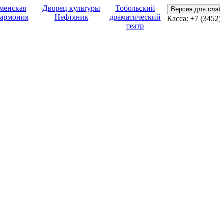
менская
Дворец культуры
Тобольский
Версия для сл
армония
Нефтяник
драматический
Касса:
+7 (3452
театр