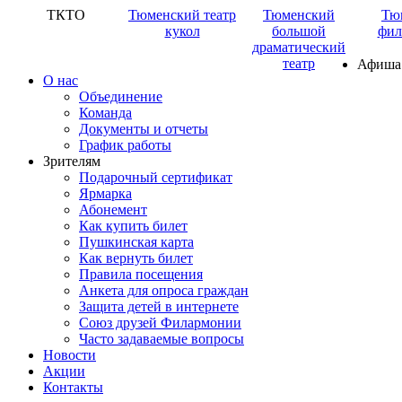
ТКТО
Тюменский театр
Тюменский
Тю
кукол
большой
фил
драматический
театр
Афиша
О нас
Объединение
Команда
Документы и отчеты
График работы
Зрителям
Подарочный сертификат
Ярмарка
Абонемент
Как купить билет
Пушкинская карта
Как вернуть билет
Правила посещения
Анкета для опроса граждан
Защита детей в интернете
Союз друзей Филармонии
Часто задаваемые вопросы
Новости
Акции
Контакты