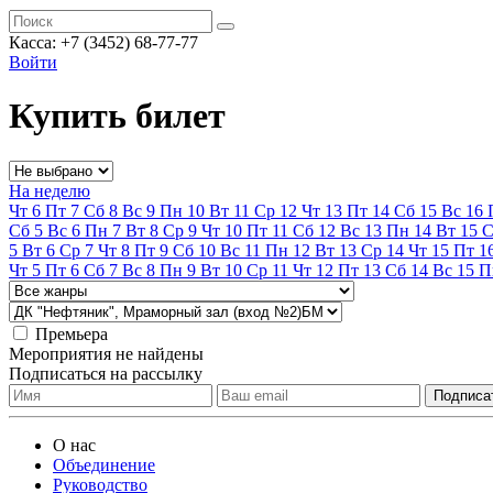
Касса:
+7 (3452)
68-77-77
Войти
Купить билет
На неделю
Чт
6
Пт
7
Сб
8
Вс
9
Пн
10
Вт
11
Ср
12
Чт
13
Пт
14
Сб
15
Вс
16
Сб
5
Вс
6
Пн
7
Вт
8
Ср
9
Чт
10
Пт
11
Сб
12
Вс
13
Пн
14
Вт
15
С
5
Вт
6
Ср
7
Чт
8
Пт
9
Сб
10
Вс
11
Пн
12
Вт
13
Ср
14
Чт
15
Пт
1
Чт
5
Пт
6
Сб
7
Вс
8
Пн
9
Вт
10
Ср
11
Чт
12
Пт
13
Сб
14
Вс
15
П
Премьера
Мероприятия не найдены
Подписаться на рассылку
О нас
Объединение
Руководство