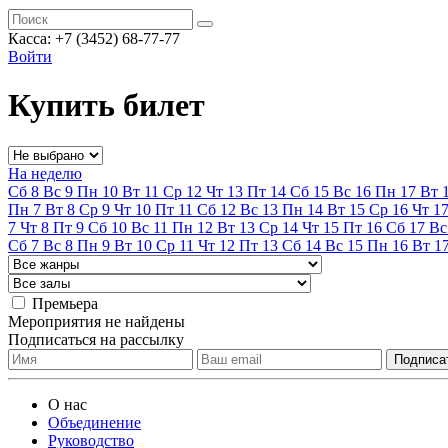
Касса:
+7 (3452)
68-77-77
Войти
Купить билет
На неделю
Сб
8
Вс
9
Пн
10
Вт
11
Ср
12
Чт
13
Пт
14
Сб
15
Вс
16
Пн
17
Вт
Пн
7
Вт
8
Ср
9
Чт
10
Пт
11
Сб
12
Вс
13
Пн
14
Вт
15
Ср
16
Чт
1
7
Чт
8
Пт
9
Сб
10
Вс
11
Пн
12
Вт
13
Ср
14
Чт
15
Пт
16
Сб
17
Вс
Сб
7
Вс
8
Пн
9
Вт
10
Ср
11
Чт
12
Пт
13
Сб
14
Вс
15
Пн
16
Вт
1
Премьера
Мероприятия не найдены
Подписаться на рассылку
О нас
Объединение
Руководство