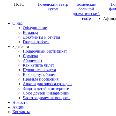
ТКТО
Тюменский театр
Тюменский
Тю
кукол
большой
фил
драматический
театр
Афиша
О нас
Объединение
Команда
Документы и отчеты
График работы
Зрителям
Подарочный сертификат
Ярмарка
Абонемент
Как купить билет
Пушкинская карта
Как вернуть билет
Правила посещения
Анкета для опроса граждан
Защита детей в интернете
Союз друзей Филармонии
Часто задаваемые вопросы
Новости
Акции
Контакты