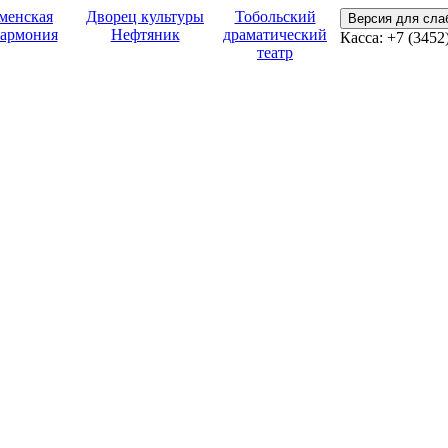
менская
Дворец культуры
Тобольский
Версия для сл
армония
Нефтяник
драматический
Касса:
+7 (3452
театр