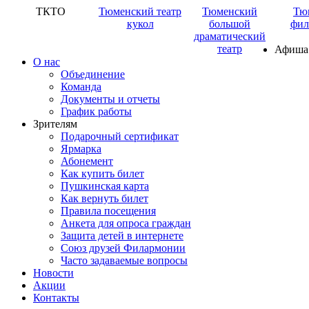
ТКТО
Тюменский театр
Тюменский
Тю
кукол
большой
фил
драматический
театр
Афиша
О нас
Объединение
Команда
Документы и отчеты
График работы
Зрителям
Подарочный сертификат
Ярмарка
Абонемент
Как купить билет
Пушкинская карта
Как вернуть билет
Правила посещения
Анкета для опроса граждан
Защита детей в интернете
Союз друзей Филармонии
Часто задаваемые вопросы
Новости
Акции
Контакты