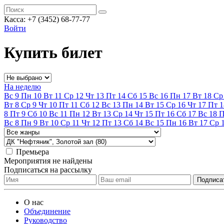
Касса:
+7 (3452)
68-77-77
Войти
Купить билет
На неделю
Вс
9
Пн
10
Вт
11
Ср
12
Чт
13
Пт
14
Сб
15
Вс
16
Пн
17
Вт
18
Ср
Вт
8
Ср
9
Чт
10
Пт
11
Сб
12
Вс
13
Пн
14
Вт
15
Ср
16
Чт
17
Пт
1
8
Пт
9
Сб
10
Вс
11
Пн
12
Вт
13
Ср
14
Чт
15
Пт
16
Сб
17
Вс
18
Вс
8
Пн
9
Вт
10
Ср
11
Чт
12
Пт
13
Сб
14
Вс
15
Пн
16
Вт
17
Ср
Премьера
Мероприятия не найдены
Подписаться на рассылку
О нас
Объединение
Руководство