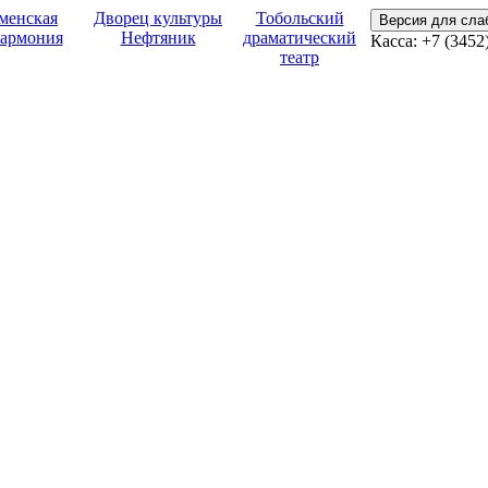
менская
Дворец культуры
Тобольский
Версия для сл
армония
Нефтяник
драматический
Касса:
+7 (3452
театр