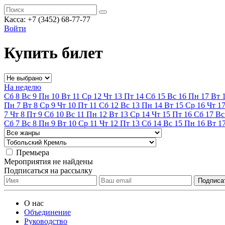
Касса:
+7 (3452)
68-77-77
Войти
Купить билет
На неделю
Сб
8
Вс
9
Пн
10
Вт
11
Ср
12
Чт
13
Пт
14
Сб
15
Вс
16
Пн
17
Вт
Пн
7
Вт
8
Ср
9
Чт
10
Пт
11
Сб
12
Вс
13
Пн
14
Вт
15
Ср
16
Чт
1
7
Чт
8
Пт
9
Сб
10
Вс
11
Пн
12
Вт
13
Ср
14
Чт
15
Пт
16
Сб
17
Вс
Сб
7
Вс
8
Пн
9
Вт
10
Ср
11
Чт
12
Пт
13
Сб
14
Вс
15
Пн
16
Вт
1
Премьера
Мероприятия не найдены
Подписаться на рассылку
О нас
Объединение
Руководство