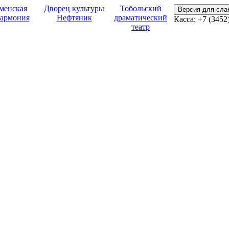
менская
Дворец культуры
Тобольский
Версия для сл
армония
Нефтяник
драматический
Касса:
+7 (3452
театр