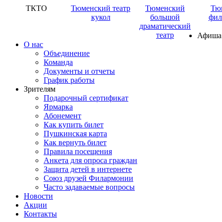
ТКТО
Тюменский театр
Тюменский
Тю
кукол
большой
фил
драматический
театр
Афиша
О нас
Объединение
Команда
Документы и отчеты
График работы
Зрителям
Подарочный сертификат
Ярмарка
Абонемент
Как купить билет
Пушкинская карта
Как вернуть билет
Правила посещения
Анкета для опроса граждан
Защита детей в интернете
Союз друзей Филармонии
Часто задаваемые вопросы
Новости
Акции
Контакты