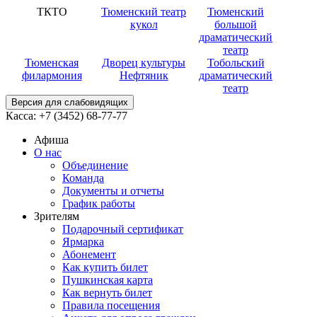
ТКТО
Тюменский театр
Тюменский
кукол
большой
драматический
театр
Тюменская
Дворец культуры
Тобольский
филармония
Нефтяник
драматический
театр
Версия для слабовидящих
Касса:
+7 (3452)
68-77-77
Афиша
О нас
Объединение
Команда
Документы и отчеты
График работы
Зрителям
Подарочный сертификат
Ярмарка
Абонемент
Как купить билет
Пушкинская карта
Как вернуть билет
Правила посещения