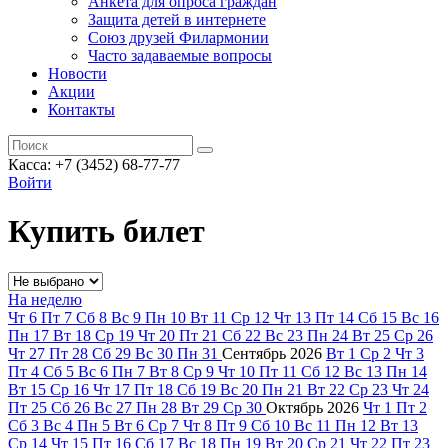
Анкета для опроса граждан
Защита детей в интернете
Союз друзей Филармонии
Часто задаваемые вопросы
Новости
Акции
Контакты
Касса:
+7 (3452)
68-77-77
Войти
Купить билет
На неделю
Чт
6
Пт
7
Сб
8
Вс
9
Пн
10
Вт
11
Ср
12
Чт
13
Пт
14
Сб
15
Вс
16
Пн
17
Вт
18
Ср
19
Чт
20
Пт
21
Сб
22
Вс
23
Пн
24
Вт
25
Ср
26
Чт
27
Пт
28
Сб
29
Вс
30
Пн
31
Сентябрь
2026
Вт
1
Ср
2
Чт
3
Пт
4
Сб
5
Вс
6
Пн
7
Вт
8
Ср
9
Чт
10
Пт
11
Сб
12
Вс
13
Пн
14
Вт
15
Ср
16
Чт
17
Пт
18
Сб
19
Вс
20
Пн
21
Вт
22
Ср
23
Чт
24
Пт
25
Сб
26
Вс
27
Пн
28
Вт
29
Ср
30
Октябрь
2026
Чт
1
Пт
2
Сб
3
Вс
4
Пн
5
Вт
6
Ср
7
Чт
8
Пт
9
Сб
10
Вс
11
Пн
12
Вт
13
Ср
14
Чт
15
Пт
16
Сб
17
Вс
18
Пн
19
Вт
20
Ср
21
Чт
22
Пт
23