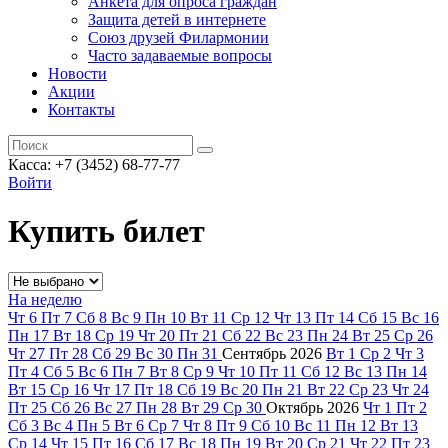
Анкета для опроса граждан
Защита детей в интернете
Союз друзей Филармонии
Часто задаваемые вопросы
Новости
Акции
Контакты
Касса:
+7 (3452)
68-77-77
Войти
Купить билет
На неделю
Чт
6
Пт
7
Сб
8
Вс
9
Пн
10
Вт
11
Ср
12
Чт
13
Пт
14
Сб
15
Вс
16
Пн
17
Вт
18
Ср
19
Чт
20
Пт
21
Сб
22
Вс
23
Пн
24
Вт
25
Ср
26
Чт
27
Пт
28
Сб
29
Вс
30
Пн
31
Сентябрь
2026
Вт
1
Ср
2
Чт
3
Пт
4
Сб
5
Вс
6
Пн
7
Вт
8
Ср
9
Чт
10
Пт
11
Сб
12
Вс
13
Пн
14
Вт
15
Ср
16
Чт
17
Пт
18
Сб
19
Вс
20
Пн
21
Вт
22
Ср
23
Чт
24
Пт
25
Сб
26
Вс
27
Пн
28
Вт
29
Ср
30
Октябрь
2026
Чт
1
Пт
2
Сб
3
Вс
4
Пн
5
Вт
6
Ср
7
Чт
8
Пт
9
Сб
10
Вс
11
Пн
12
Вт
13
Ср
14
Чт
15
Пт
16
Сб
17
Вс
18
Пн
19
Вт
20
Ср
21
Чт
22
Пт
23