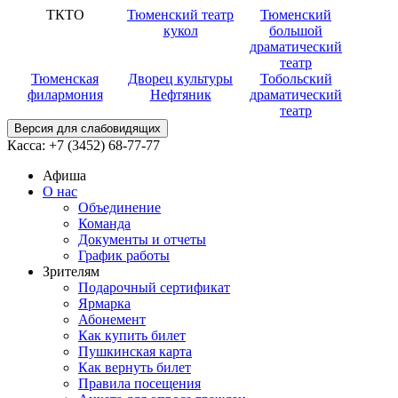
ТКТО
Тюменский театр
Тюменский
кукол
большой
драматический
театр
Тюменская
Дворец культуры
Тобольский
филармония
Нефтяник
драматический
театр
Версия для слабовидящих
Касса:
+7 (3452)
68-77-77
Афиша
О нас
Объединение
Команда
Документы и отчеты
График работы
Зрителям
Подарочный сертификат
Ярмарка
Абонемент
Как купить билет
Пушкинская карта
Как вернуть билет
Правила посещения