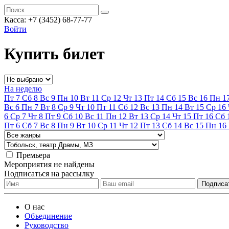
Касса:
+7 (3452)
68-77-77
Войти
Купить билет
На неделю
Пт
7
Сб
8
Вс
9
Пн
10
Вт
11
Ср
12
Чт
13
Пт
14
Сб
15
Вс
16
Пн
1
Вс
6
Пн
7
Вт
8
Ср
9
Чт
10
Пт
11
Сб
12
Вс
13
Пн
14
Вт
15
Ср
16
6
Ср
7
Чт
8
Пт
9
Сб
10
Вс
11
Пн
12
Вт
13
Ср
14
Чт
15
Пт
16
Сб
Пт
6
Сб
7
Вс
8
Пн
9
Вт
10
Ср
11
Чт
12
Пт
13
Сб
14
Вс
15
Пн
16
Премьера
Мероприятия не найдены
Подписаться на рассылку
О нас
Объединение
Руководство