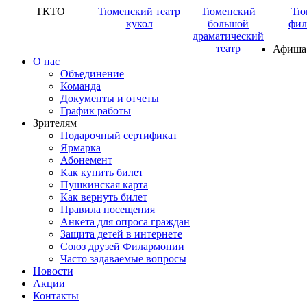
ТКТО
Тюменский театр
Тюменский
Тю
кукол
большой
фил
драматический
театр
Афиша
О нас
Объединение
Команда
Документы и отчеты
График работы
Зрителям
Подарочный сертификат
Ярмарка
Абонемент
Как купить билет
Пушкинская карта
Как вернуть билет
Правила посещения
Анкета для опроса граждан
Защита детей в интернете
Союз друзей Филармонии
Часто задаваемые вопросы
Новости
Акции
Контакты