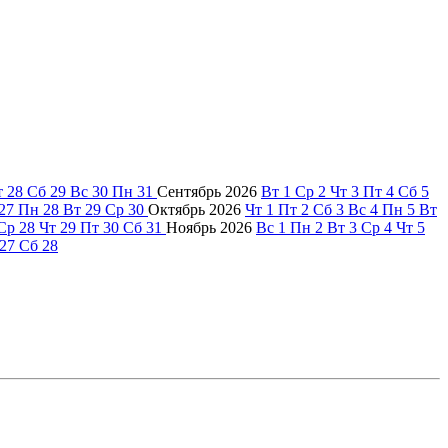
т
28
Сб
29
Вс
30
Пн
31
Сентябрь
2026
Вт
1
Ср
2
Чт
3
Пт
4
Сб
5
27
Пн
28
Вт
29
Ср
30
Октябрь
2026
Чт
1
Пт
2
Сб
3
Вс
4
Пн
5
Вт
Ср
28
Чт
29
Пт
30
Сб
31
Ноябрь
2026
Вс
1
Пн
2
Вт
3
Ср
4
Чт
5
27
Сб
28