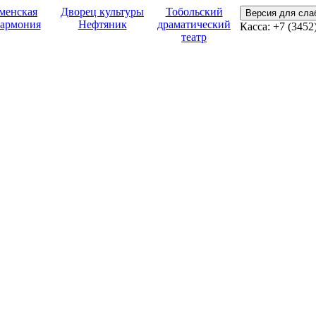
менская
Дворец культуры
Тобольский
Версия для сл
армония
Нефтяник
драматический
Касса:
+7 (3452
театр