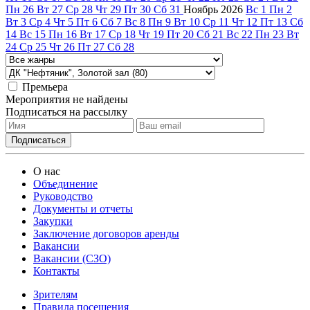
Пн
26
Вт
27
Ср
28
Чт
29
Пт
30
Сб
31
Ноябрь
2026
Вс
1
Пн
2
Вт
3
Ср
4
Чт
5
Пт
6
Сб
7
Вс
8
Пн
9
Вт
10
Ср
11
Чт
12
Пт
13
Сб
14
Вс
15
Пн
16
Вт
17
Ср
18
Чт
19
Пт
20
Сб
21
Вс
22
Пн
23
Вт
24
Ср
25
Чт
26
Пт
27
Сб
28
Премьера
Мероприятия не найдены
Подписаться на рассылку
О нас
Объединение
Руководство
Документы и отчеты
Закупки
Заключение договоров аренды
Вакансии
Вакансии (СЗО)
Контакты
Зрителям
Правила посещения