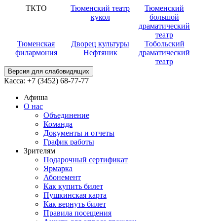
ТКТО
Тюменский театр
Тюменский
кукол
большой
драматический
театр
Тюменская
Дворец культуры
Тобольский
филармония
Нефтяник
драматический
театр
Версия для слабовидящих
Касса:
+7 (3452)
68-77-77
Афиша
О нас
Объединение
Команда
Документы и отчеты
График работы
Зрителям
Подарочный сертификат
Ярмарка
Абонемент
Как купить билет
Пушкинская карта
Как вернуть билет
Правила посещения