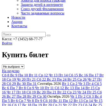
Анкета для опроса граждан
Защита детей в интернете
Союз друзей Филармонии
Часто задаваемые вопросы
Новости
Акции
Контакты
Касса:
+7 (3452)
68-77-77
Войти
Купить билет
На неделю
Сб
8
Вс
9
Пн
10
Вт
11
Ср
12
Чт
13
Пт
14
Сб
15
Вс
16
Пн
17
Вт
18
Ср
19
Чт
20
Пт
21
Сб
22
Вс
23
Пн
24
Вт
25
Ср
26
Чт
27
Пт
28
Сб
29
Вс
30
Пн
31
Сентябрь
2026
Вт
1
Ср
2
Чт
3
Пт
4
Сб
5
Вс
6
Пн
7
Вт
8
Ср
9
Чт
10
Пт
11
Сб
12
Вс
13
Пн
14
Вт
15
Ср
16
Чт
17
Пт
18
Сб
19
Вс
20
Пн
21
Вт
22
Ср
23
Чт
24
Пт
25
Сб
26
Вс
27
Пн
28
Вт
29
Ср
30
Октябрь
2026
Чт
1
Пт
2
Сб
3
Вс
4
Пн
5
Вт
6
Ср
7
Чт
8
Пт
9
Сб
10
Вс
11
Пн
12
Вт
13
Ср
14
Чт
15
Пт
16
Сб
17
Вс
18
Пн
19
Вт
20
Ср
21
Чт
22
Пт
23
Сб
24
Вс
25