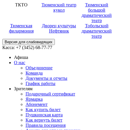
ТКТО
Тюменский театр
Тюменский
кукол
большой
драматический
театр
Тюменская
Дворец культуры
Тобольский
филармония
Нефтяник
драматический
театр
Версия для слабовидящих
Касса:
+7 (3452)
68-77-77
Афиша
О нас
Объединение
Команда
Документы и отчеты
График работы
Зрителям
Подарочный сертификат
Ярмарка
Абонемент
Как купить билет
Пушкинская карта
Как вернуть билет
Правила посещения