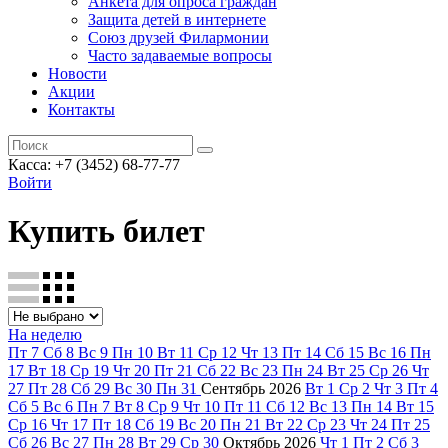
Анкета для опроса граждан
Защита детей в интернете
Союз друзей Филармонии
Часто задаваемые вопросы
Новости
Акции
Контакты
Касса:
+7 (3452)
68-77-77
Войти
Купить билет
На неделю
Пт
7
Сб
8
Вс
9
Пн
10
Вт
11
Ср
12
Чт
13
Пт
14
Сб
15
Вс
16
Пн
17
Вт
18
Ср
19
Чт
20
Пт
21
Сб
22
Вс
23
Пн
24
Вт
25
Ср
26
Чт
27
Пт
28
Сб
29
Вс
30
Пн
31
Сентябрь
2026
Вт
1
Ср
2
Чт
3
Пт
4
Сб
5
Вс
6
Пн
7
Вт
8
Ср
9
Чт
10
Пт
11
Сб
12
Вс
13
Пн
14
Вт
15
Ср
16
Чт
17
Пт
18
Сб
19
Вс
20
Пн
21
Вт
22
Ср
23
Чт
24
Пт
25
Сб
26
Вс
27
Пн
28
Вт
29
Ср
30
Октябрь
2026
Чт
1
Пт
2
Сб
3