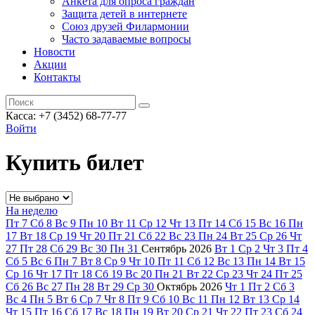
Анкета для опроса граждан
Защита детей в интернете
Союз друзей Филармонии
Часто задаваемые вопросы
Новости
Акции
Контакты
Касса:
+7 (3452)
68-77-77
Войти
Купить билет
На неделю
Пт
7
Сб
8
Вс
9
Пн
10
Вт
11
Ср
12
Чт
13
Пт
14
Сб
15
Вс
16
Пн
17
Вт
18
Ср
19
Чт
20
Пт
21
Сб
22
Вс
23
Пн
24
Вт
25
Ср
26
Чт
27
Пт
28
Сб
29
Вс
30
Пн
31
Сентябрь
2026
Вт
1
Ср
2
Чт
3
Пт
4
Сб
5
Вс
6
Пн
7
Вт
8
Ср
9
Чт
10
Пт
11
Сб
12
Вс
13
Пн
14
Вт
15
Ср
16
Чт
17
Пт
18
Сб
19
Вс
20
Пн
21
Вт
22
Ср
23
Чт
24
Пт
25
Сб
26
Вс
27
Пн
28
Вт
29
Ср
30
Октябрь
2026
Чт
1
Пт
2
Сб
3
Вс
4
Пн
5
Вт
6
Ср
7
Чт
8
Пт
9
Сб
10
Вс
11
Пн
12
Вт
13
Ср
14
Чт
15
Пт
16
Сб
17
Вс
18
Пн
19
Вт
20
Ср
21
Чт
22
Пт
23
Сб
24