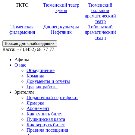
ТКТО
Тюменский театр
Тюменский
кукол
большой
драматический
театр
Тюменская
Дворец культуры
Тобольский
филармония
Нефтяник
драматический
театр
Версия для слабовидящих
Касса:
+7 (3452)
68-77-77
Афиша
О нас
Объединение
Команда
Документы и отчеты
График работы
Зрителям
Подарочный сертификат
Ярмарка
Абонемент
Как купить билет
Пушкинская карта
Как вернуть билет
Правила посещения