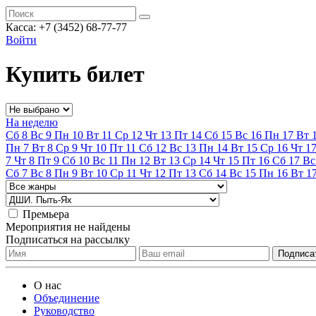
Касса:
+7 (3452)
68-77-77
Войти
Купить билет
На неделю
Сб
8
Вс
9
Пн
10
Вт
11
Ср
12
Чт
13
Пт
14
Сб
15
Вс
16
Пн
17
Вт
Пн
7
Вт
8
Ср
9
Чт
10
Пт
11
Сб
12
Вс
13
Пн
14
Вт
15
Ср
16
Чт
1
7
Чт
8
Пт
9
Сб
10
Вс
11
Пн
12
Вт
13
Ср
14
Чт
15
Пт
16
Сб
17
Вс
Сб
7
Вс
8
Пн
9
Вт
10
Ср
11
Чт
12
Пт
13
Сб
14
Вс
15
Пн
16
Вт
1
Премьера
Мероприятия не найдены
Подписаться на рассылку
О нас
Объединение
Руководство