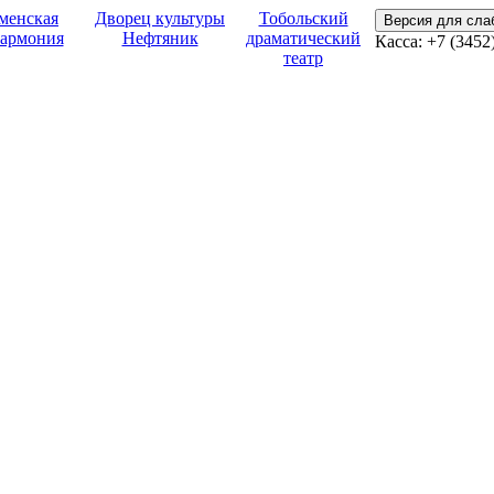
менская
Дворец культуры
Тобольский
Версия для сл
армония
Нефтяник
драматический
Касса:
+7 (3452
театр