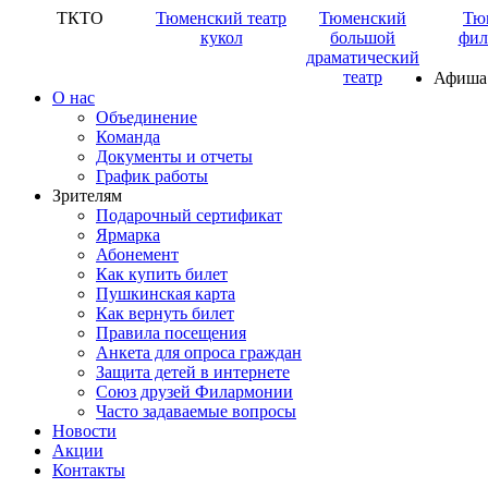
ТКТО
Тюменский театр
Тюменский
Тю
кукол
большой
фил
драматический
театр
Афиша
О нас
Объединение
Команда
Документы и отчеты
График работы
Зрителям
Подарочный сертификат
Ярмарка
Абонемент
Как купить билет
Пушкинская карта
Как вернуть билет
Правила посещения
Анкета для опроса граждан
Защита детей в интернете
Союз друзей Филармонии
Часто задаваемые вопросы
Новости
Акции
Контакты