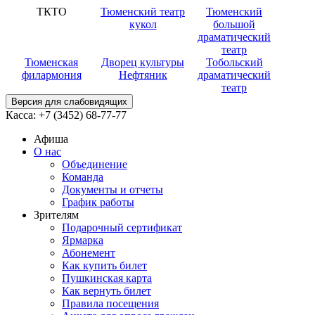
ТКТО
Тюменский театр
Тюменский
кукол
большой
драматический
театр
Тюменская
Дворец культуры
Тобольский
филармония
Нефтяник
драматический
театр
Версия для слабовидящих
Касса:
+7 (3452)
68-77-77
Афиша
О нас
Объединение
Команда
Документы и отчеты
График работы
Зрителям
Подарочный сертификат
Ярмарка
Абонемент
Как купить билет
Пушкинская карта
Как вернуть билет
Правила посещения