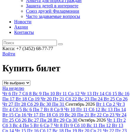
Анкета для опроса граждан
Защита детей в интернете
Союз друзей Филармонии
Часто задаваемые вопросы
Новости
Акции
Контакты
Касса:
+7 (3452)
68-77-77
Войти
Купить билет
На неделю
Чт
6
Пт
7
Сб
8
Вс
9
Пн
10
Вт
11
Ср
12
Чт
13
Пт
14
Сб
15
Вс
16
Пн
17
Вт
18
Ср
19
Чт
20
Пт
21
Сб
22
Вс
23
Пн
24
Вт
25
Ср
26
Чт
27
Пт
28
Сб
29
Вс
30
Пн
31
Сентябрь
2026
Вт
1
Ср
2
Чт
3
Пт
4
Сб
5
Вс
6
Пн
7
Вт
8
Ср
9
Чт
10
Пт
11
Сб
12
Вс
13
Пн
14
Вт
15
Ср
16
Чт
17
Пт
18
Сб
19
Вс
20
Пн
21
Вт
22
Ср
23
Чт
24
Пт
25
Сб
26
Вс
27
Пн
28
Вт
29
Ср
30
Октябрь
2026
Чт
1
Пт
2
Сб
3
Вс
4
Пн
5
Вт
6
Ср
7
Чт
8
Пт
9
Сб
10
Вс
11
Пн
12
Вт
13
Ср
14
Чт
15
Пт
16
Сб
17
Вс
18
Пн
19
Вт
20
Ср
21
Чт
22
Пт
23