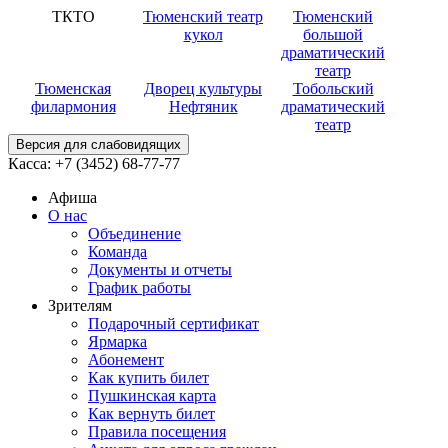
ТКТО
Тюменский театр
Тюменский
кукол
большой
драматический
театр
Тюменская
Дворец культуры
Тобольский
филармония
Нефтяник
драматический
театр
Версия для слабовидящих
Касса:
+7 (3452)
68-77-77
Афиша
О нас
Объединение
Команда
Документы и отчеты
График работы
Зрителям
Подарочный сертификат
Ярмарка
Абонемент
Как купить билет
Пушкинская карта
Как вернуть билет
Правила посещения