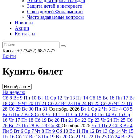
Анкета для опроса граждан
Защита детей в интернете
Союз друзей Филармонии
Часто задаваемые вопросы
Новости
Акции
Контакты
Касса:
+7 (3452)
68-77-77
Войти
Купить билет
На неделю
Сб
8
Вс
9
Пн
10
Вт
11
Ср
12
Чт
13
Пт
14
Сб
15
Вс
16
Пн
17
Вт
18
Ср
19
Чт
20
Пт
21
Сб
22
Вс
23
Пн
24
Вт
25
Ср
26
Чт
27
Пт
28
Сб
29
Вс
30
Пн
31
Сентябрь
2026
Вт
1
Ср
2
Чт
3
Пт
4
Сб
5
Вс
6
Пн
7
Вт
8
Ср
9
Чт
10
Пт
11
Сб
12
Вс
13
Пн
14
Вт
15
Ср
16
Чт
17
Пт
18
Сб
19
Вс
20
Пн
21
Вт
22
Ср
23
Чт
24
Пт
25
Сб
26
Вс
27
Пн
28
Вт
29
Ср
30
Октябрь
2026
Чт
1
Пт
2
Сб
3
Вс
4
Пн
5
Вт
6
Ср
7
Чт
8
Пт
9
Сб
10
Вс
11
Пн
12
Вт
13
Ср
14
Чт
15
Пт
16
Сб
17
Вс
18
Пн
19
Вт
20
Ср
21
Чт
22
Пт
23
Сб
24
Вс
25