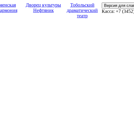
менская
Дворец культуры
Тобольский
Версия для сл
армония
Нефтяник
драматический
Касса:
+7 (3452
театр