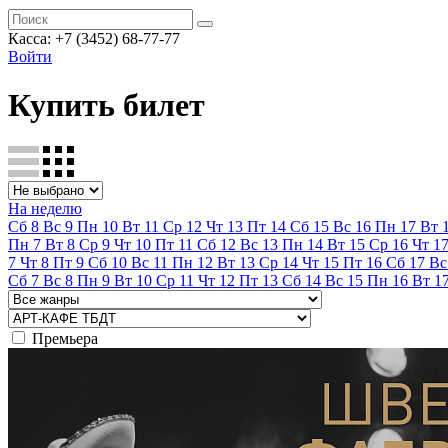
Касса:
+7 (3452)
68-77-77
Войти
Купить билет
На неделю
Сб
8
Вс
9
Пн
10
Вт
11
Ср
12
Чт
13
Пт
14
Сб
15
Вс
16
Пн
17
Вт
Пн
7
Вт
8
Ср
9
Чт
10
Пт
11
Сб
12
Вс
13
Пн
14
Вт
15
Ср
16
Чт
1
7
Чт
8
Пт
9
Сб
10
Вс
11
Пн
12
Вт
13
Ср
14
Чт
15
Пт
16
Сб
17
Вс
Сб
7
Вс
8
Пн
9
Вт
10
Ср
11
Чт
12
Пт
13
Сб
14
Вс
15
Пн
16
Вт
1
Премьера