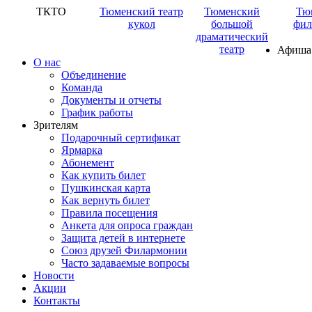
ТКТО
Тюменский театр
Тюменский
Тю
кукол
большой
фил
драматический
театр
Афиша
О нас
Объединение
Команда
Документы и отчеты
График работы
Зрителям
Подарочный сертификат
Ярмарка
Абонемент
Как купить билет
Пушкинская карта
Как вернуть билет
Правила посещения
Анкета для опроса граждан
Защита детей в интернете
Союз друзей Филармонии
Часто задаваемые вопросы
Новости
Акции
Контакты