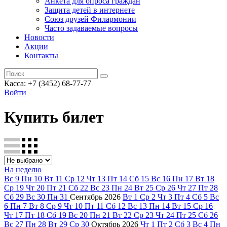
Анкета для опроса граждан
Защита детей в интернете
Союз друзей Филармонии
Часто задаваемые вопросы
Новости
Акции
Контакты
Касса:
+7 (3452)
68-77-77
Войти
Купить билет
На неделю
Вс
9
Пн
10
Вт
11
Ср
12
Чт
13
Пт
14
Сб
15
Вс
16
Пн
17
Вт
18
Ср
19
Чт
20
Пт
21
Сб
22
Вс
23
Пн
24
Вт
25
Ср
26
Чт
27
Пт
28
Сб
29
Вс
30
Пн
31
Сентябрь
2026
Вт
1
Ср
2
Чт
3
Пт
4
Сб
5
Вс
6
Пн
7
Вт
8
Ср
9
Чт
10
Пт
11
Сб
12
Вс
13
Пн
14
Вт
15
Ср
16
Чт
17
Пт
18
Сб
19
Вс
20
Пн
21
Вт
22
Ср
23
Чт
24
Пт
25
Сб
26
Вс
27
Пн
28
Вт
29
Ср
30
Октябрь
2026
Чт
1
Пт
2
Сб
3
Вс
4
Пн