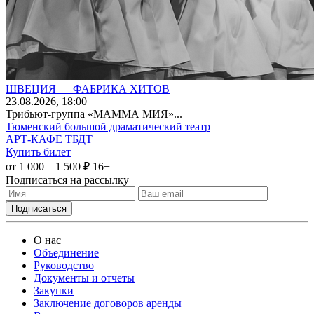
ШВЕЦИЯ — ФАБРИКА ХИТОВ
23
.08.2026
, 18:00
Трибьют-группа «МАММА МИЯ»...
Тюменский большой драматический театр
АРТ-КАФЕ ТБДТ
Купить билет
от 1 000 – 1 500 ₽
16+
Подписаться на рассылку
О нас
Объединение
Руководство
Документы и отчеты
Закупки
Заключение договоров аренды