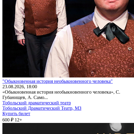
"Обыкновенная история необыкновенного человека"
23
.08.2026
, 18:00
«Обыкновенная история необыкновенного человека», С.
Губанищев, А. Само...
Тобольский драматический театр
Тобольский Драматический Театр, МЗ
Купить билет
600 ₽
12+