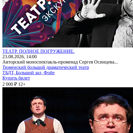
ТЕАТР. ПОЛНОЕ ПОГРУЖЕНИЕ.
23
.08.2026
, 14:00
Авторский моноспектакль-променад Сергея Осинцева...
Тюменский большой драматический театр
ТБДТ, Большой зал, Фойе
Купить билет
2 000 ₽
12+