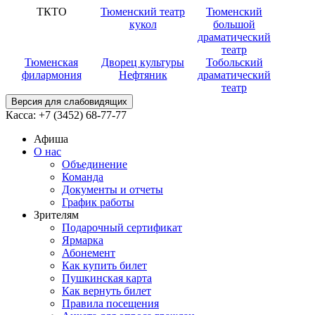
ТКТО
Тюменский театр
Тюменский
кукол
большой
драматический
театр
Тюменская
Дворец культуры
Тобольский
филармония
Нефтяник
драматический
театр
Версия для слабовидящих
Касса:
+7 (3452)
68-77-77
Афиша
О нас
Объединение
Команда
Документы и отчеты
График работы
Зрителям
Подарочный сертификат
Ярмарка
Абонемент
Как купить билет
Пушкинская карта
Как вернуть билет
Правила посещения