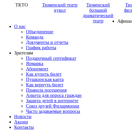
ТКТО
Тюменский театр
Тюменский
Тю
кукол
большой
фил
драматический
театр
Афиша
О нас
Объединение
Команда
Документы и отчеты
График работы
Зрителям
Подарочный сертификат
Ярмарка
Абонемент
Как купить билет
Пушкинская карта
Как вернуть билет
Правила посещения
Анкета для опроса граждан
Защита детей в интернете
Союз друзей Филармонии
Часто задаваемые вопросы
Новости
Акции
Контакты