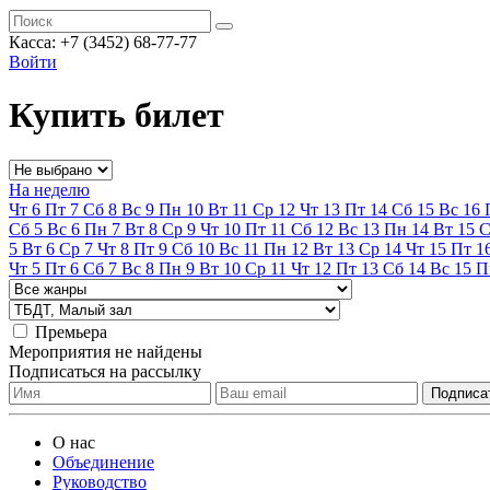
Касса:
+7 (3452)
68-77-77
Войти
Купить билет
На неделю
Чт
6
Пт
7
Сб
8
Вс
9
Пн
10
Вт
11
Ср
12
Чт
13
Пт
14
Сб
15
Вс
16
Сб
5
Вс
6
Пн
7
Вт
8
Ср
9
Чт
10
Пт
11
Сб
12
Вс
13
Пн
14
Вт
15
С
5
Вт
6
Ср
7
Чт
8
Пт
9
Сб
10
Вс
11
Пн
12
Вт
13
Ср
14
Чт
15
Пт
1
Чт
5
Пт
6
Сб
7
Вс
8
Пн
9
Вт
10
Ср
11
Чт
12
Пт
13
Сб
14
Вс
15
П
Премьера
Мероприятия не найдены
Подписаться на рассылку
О нас
Объединение
Руководство