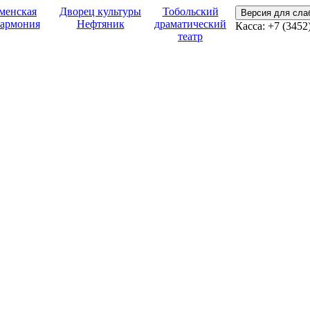
менская
Дворец культуры
Тобольский
Версия для сл
армония
Нефтяник
драматический
Касса:
+7 (3452
театр