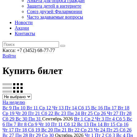
Анкета для опроса граждан
Защита детей в интернете
Союз друзей Филармонии
Часто задаваемые вопросы
Новости
Акции
Контакты
Касса:
+7 (3452)
68-77-77
Войти
Купить билет
На неделю
Вс
9
Пн
10
Вт
11
Ср
12
Чт
13
Пт
14
Сб
15
Вс
16
Пн
17
Вт
18
Ср
19
Чт
20
Пт
21
Сб
22
Вс
23
Пн
24
Вт
25
Ср
26
Чт
27
Пт
28
Сб
29
Вс
30
Пн
31
Сентябрь
2026
Вт
1
Ср
2
Чт
3
Пт
4
Сб
5
Вс
6
Пн
7
Вт
8
Ср
9
Чт
10
Пт
11
Сб
12
Вс
13
Пн
14
Вт
15
Ср
16
Чт
17
Пт
18
Сб
19
Вс
20
Пн
21
Вт
22
Ср
23
Чт
24
Пт
25
Сб
26
Вс
27
Пн
28
Вт
29
Ср
30
Октябрь
2026
Чт
1
Пт
2
Сб
3
Вс
4
Пн