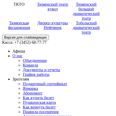
ТКТО
Тюменский театр
Тюменский
кукол
большой
драматический
театр
Тюменская
Дворец культуры
Тобольский
филармония
Нефтяник
драматический
театр
Версия для слабовидящих
Касса:
+7 (3452)
68-77-77
Афиша
О нас
Объединение
Команда
Документы и отчеты
График работы
Зрителям
Подарочный сертификат
Ярмарка
Абонемент
Как купить билет
Пушкинская карта
Как вернуть билет
Правила посещения