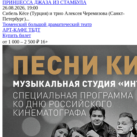
ПРИНЦЕССА ДЖАЗА ИЗ СТАМБУЛА
26
.08.2026
, 19:00
Сибель Кёсе (Турция) и трио Алексея Черемизова (Санкт-
Петербург)...
Тюменский большой драматический театр
АРТ-КАФЕ ТБДТ
Купить билет
от 1 000 – 2 500 ₽
16+