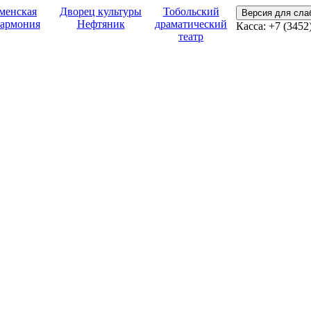
менская
Дворец культуры
Тобольский
Версия для сл
армония
Нефтяник
драматический
Касса:
+7 (3452
театр