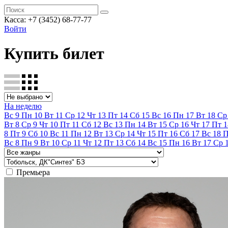
Касса:
+7 (3452)
68-77-77
Войти
Купить билет
На неделю
Вс
9
Пн
10
Вт
11
Ср
12
Чт
13
Пт
14
Сб
15
Вс
16
Пн
17
Вт
18
Ср
Вт
8
Ср
9
Чт
10
Пт
11
Сб
12
Вс
13
Пн
14
Вт
15
Ср
16
Чт
17
Пт
1
8
Пт
9
Сб
10
Вс
11
Пн
12
Вт
13
Ср
14
Чт
15
Пт
16
Сб
17
Вс
18
Вс
8
Пн
9
Вт
10
Ср
11
Чт
12
Пт
13
Сб
14
Вс
15
Пн
16
Вт
17
Ср
Премьера