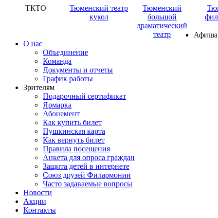
ТКТО
Тюменский театр
Тюменский
Тю
кукол
большой
фил
драматический
театр
Афиша
О нас
Объединение
Команда
Документы и отчеты
График работы
Зрителям
Подарочный сертификат
Ярмарка
Абонемент
Как купить билет
Пушкинская карта
Как вернуть билет
Правила посещения
Анкета для опроса граждан
Защита детей в интернете
Союз друзей Филармонии
Часто задаваемые вопросы
Новости
Акции
Контакты