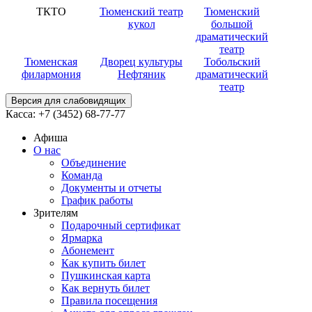
ТКТО
Тюменский театр
Тюменский
кукол
большой
драматический
театр
Тюменская
Дворец культуры
Тобольский
филармония
Нефтяник
драматический
театр
Версия для слабовидящих
Касса:
+7 (3452)
68-77-77
Афиша
О нас
Объединение
Команда
Документы и отчеты
График работы
Зрителям
Подарочный сертификат
Ярмарка
Абонемент
Как купить билет
Пушкинская карта
Как вернуть билет
Правила посещения