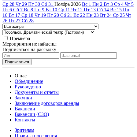
Ср
28
Чт
29
Пт
30
Сб
31
Ноябрь
2026
Вс
1
Пн
2
Вт
3
Ср
4
Чт
5
Пт
6
Сб
7
Вс
8
Пн
9
Вт
10
Ср
11
Чт
12
Пт
13
Сб
14
Вс
15
Пн
16
Вт
17
Ср
18
Чт
19
Пт
20
Сб
21
Вс
22
Пн
23
Вт
24
Ср
25
Чт
26
Пт
27
Сб
28
Премьера
Мероприятия не найдены
Подписаться на рассылку
О нас
Объединение
Руководство
Документы и отчеты
Закупки
Заключение договоров аренды
Вакансии
Вакансии (СЗО)
Контакты
Зрителям
Правила посещения