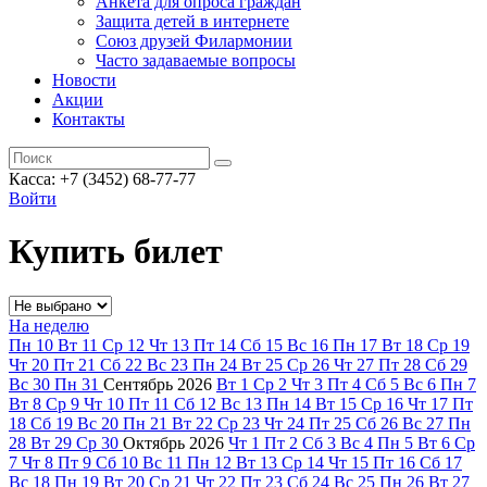
Анкета для опроса граждан
Защита детей в интернете
Союз друзей Филармонии
Часто задаваемые вопросы
Новости
Акции
Контакты
Касса:
+7 (3452)
68-77-77
Войти
Купить билет
На неделю
Пн
10
Вт
11
Ср
12
Чт
13
Пт
14
Сб
15
Вс
16
Пн
17
Вт
18
Ср
19
Чт
20
Пт
21
Сб
22
Вс
23
Пн
24
Вт
25
Ср
26
Чт
27
Пт
28
Сб
29
Вс
30
Пн
31
Сентябрь
2026
Вт
1
Ср
2
Чт
3
Пт
4
Сб
5
Вс
6
Пн
7
Вт
8
Ср
9
Чт
10
Пт
11
Сб
12
Вс
13
Пн
14
Вт
15
Ср
16
Чт
17
Пт
18
Сб
19
Вс
20
Пн
21
Вт
22
Ср
23
Чт
24
Пт
25
Сб
26
Вс
27
Пн
28
Вт
29
Ср
30
Октябрь
2026
Чт
1
Пт
2
Сб
3
Вс
4
Пн
5
Вт
6
Ср
7
Чт
8
Пт
9
Сб
10
Вс
11
Пн
12
Вт
13
Ср
14
Чт
15
Пт
16
Сб
17
Вс
18
Пн
19
Вт
20
Ср
21
Чт
22
Пт
23
Сб
24
Вс
25
Пн
26
Вт
27