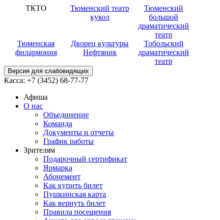
ТКТО
Тюменский театр
Тюменский
кукол
большой
драматический
театр
Тюменская
Дворец культуры
Тобольский
филармония
Нефтяник
драматический
театр
Версия для слабовидящих
Касса:
+7 (3452)
68-77-77
Афиша
О нас
Объединение
Команда
Документы и отчеты
График работы
Зрителям
Подарочный сертификат
Ярмарка
Абонемент
Как купить билет
Пушкинская карта
Как вернуть билет
Правила посещения