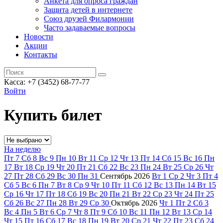
Анкета для опроса граждан
Защита детей в интернете
Союз друзей Филармонии
Часто задаваемые вопросы
Новости
Акции
Контакты
Касса:
+7 (3452)
68-77-77
Войти
Купить билет
На неделю
Пт
7
Сб
8
Вс
9
Пн
10
Вт
11
Ср
12
Чт
13
Пт
14
Сб
15
Вс
16
Пн
17
Вт
18
Ср
19
Чт
20
Пт
21
Сб
22
Вс
23
Пн
24
Вт
25
Ср
26
Чт
27
Пт
28
Сб
29
Вс
30
Пн
31
Сентябрь
2026
Вт
1
Ср
2
Чт
3
Пт
4
Сб
5
Вс
6
Пн
7
Вт
8
Ср
9
Чт
10
Пт
11
Сб
12
Вс
13
Пн
14
Вт
15
Ср
16
Чт
17
Пт
18
Сб
19
Вс
20
Пн
21
Вт
22
Ср
23
Чт
24
Пт
25
Сб
26
Вс
27
Пн
28
Вт
29
Ср
30
Октябрь
2026
Чт
1
Пт
2
Сб
3
Вс
4
Пн
5
Вт
6
Ср
7
Чт
8
Пт
9
Сб
10
Вс
11
Пн
12
Вт
13
Ср
14
Чт
15
Пт
16
Сб
17
Вс
18
Пн
19
Вт
20
Ср
21
Чт
22
Пт
23
Сб
24