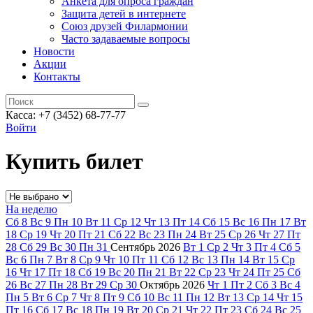
Анкета для опроса граждан
Защита детей в интернете
Союз друзей Филармонии
Часто задаваемые вопросы
Новости
Акции
Контакты
Касса:
+7 (3452)
68-77-77
Войти
Купить билет
На неделю
Сб
8
Вс
9
Пн
10
Вт
11
Ср
12
Чт
13
Пт
14
Сб
15
Вс
16
Пн
17
Вт
18
Ср
19
Чт
20
Пт
21
Сб
22
Вс
23
Пн
24
Вт
25
Ср
26
Чт
27
Пт
28
Сб
29
Вс
30
Пн
31
Сентябрь
2026
Вт
1
Ср
2
Чт
3
Пт
4
Сб
5
Вс
6
Пн
7
Вт
8
Ср
9
Чт
10
Пт
11
Сб
12
Вс
13
Пн
14
Вт
15
Ср
16
Чт
17
Пт
18
Сб
19
Вс
20
Пн
21
Вт
22
Ср
23
Чт
24
Пт
25
Сб
26
Вс
27
Пн
28
Вт
29
Ср
30
Октябрь
2026
Чт
1
Пт
2
Сб
3
Вс
4
Пн
5
Вт
6
Ср
7
Чт
8
Пт
9
Сб
10
Вс
11
Пн
12
Вт
13
Ср
14
Чт
15
Пт
16
Сб
17
Вс
18
Пн
19
Вт
20
Ср
21
Чт
22
Пт
23
Сб
24
Вс
25