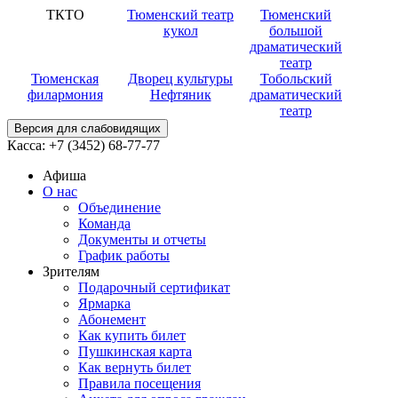
ТКТО
Тюменский театр
Тюменский
кукол
большой
драматический
театр
Тюменская
Дворец культуры
Тобольский
филармония
Нефтяник
драматический
театр
Версия для слабовидящих
Касса:
+7 (3452)
68-77-77
Афиша
О нас
Объединение
Команда
Документы и отчеты
График работы
Зрителям
Подарочный сертификат
Ярмарка
Абонемент
Как купить билет
Пушкинская карта
Как вернуть билет
Правила посещения