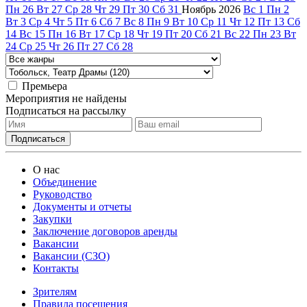
Пн
26
Вт
27
Ср
28
Чт
29
Пт
30
Сб
31
Ноябрь
2026
Вс
1
Пн
2
Вт
3
Ср
4
Чт
5
Пт
6
Сб
7
Вс
8
Пн
9
Вт
10
Ср
11
Чт
12
Пт
13
Сб
14
Вс
15
Пн
16
Вт
17
Ср
18
Чт
19
Пт
20
Сб
21
Вс
22
Пн
23
Вт
24
Ср
25
Чт
26
Пт
27
Сб
28
Премьера
Мероприятия не найдены
Подписаться на рассылку
О нас
Объединение
Руководство
Документы и отчеты
Закупки
Заключение договоров аренды
Вакансии
Вакансии (СЗО)
Контакты
Зрителям
Правила посещения