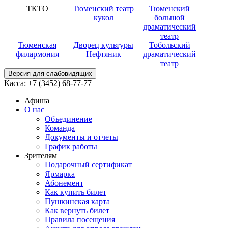
ТКТО
Тюменский театр
Тюменский
кукол
большой
драматический
театр
Тюменская
Дворец культуры
Тобольский
филармония
Нефтяник
драматический
театр
Версия для слабовидящих
Касса:
+7 (3452)
68-77-77
Афиша
О нас
Объединение
Команда
Документы и отчеты
График работы
Зрителям
Подарочный сертификат
Ярмарка
Абонемент
Как купить билет
Пушкинская карта
Как вернуть билет
Правила посещения