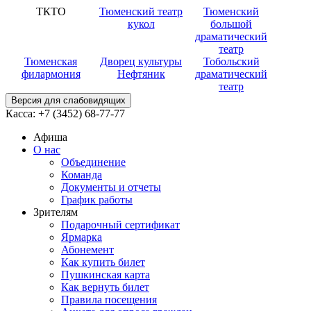
ТКТО
Тюменский театр
Тюменский
кукол
большой
драматический
театр
Тюменская
Дворец культуры
Тобольский
филармония
Нефтяник
драматический
театр
Версия для слабовидящих
Касса:
+7 (3452)
68-77-77
Афиша
О нас
Объединение
Команда
Документы и отчеты
График работы
Зрителям
Подарочный сертификат
Ярмарка
Абонемент
Как купить билет
Пушкинская карта
Как вернуть билет
Правила посещения