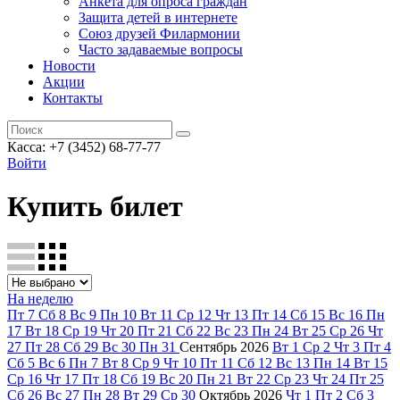
Анкета для опроса граждан
Защита детей в интернете
Союз друзей Филармонии
Часто задаваемые вопросы
Новости
Акции
Контакты
Касса:
+7 (3452)
68-77-77
Войти
Купить билет
На неделю
Пт
7
Сб
8
Вс
9
Пн
10
Вт
11
Ср
12
Чт
13
Пт
14
Сб
15
Вс
16
Пн
17
Вт
18
Ср
19
Чт
20
Пт
21
Сб
22
Вс
23
Пн
24
Вт
25
Ср
26
Чт
27
Пт
28
Сб
29
Вс
30
Пн
31
Сентябрь
2026
Вт
1
Ср
2
Чт
3
Пт
4
Сб
5
Вс
6
Пн
7
Вт
8
Ср
9
Чт
10
Пт
11
Сб
12
Вс
13
Пн
14
Вт
15
Ср
16
Чт
17
Пт
18
Сб
19
Вс
20
Пн
21
Вт
22
Ср
23
Чт
24
Пт
25
Сб
26
Вс
27
Пн
28
Вт
29
Ср
30
Октябрь
2026
Чт
1
Пт
2
Сб
3