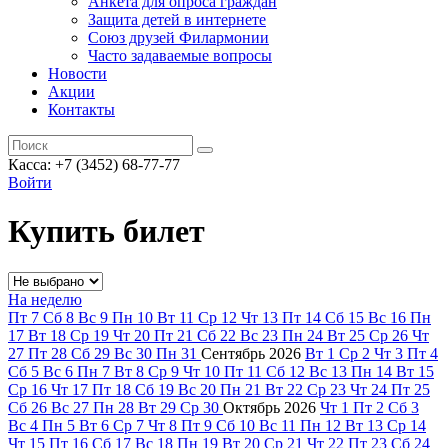
Анкета для опроса граждан
Защита детей в интернете
Союз друзей Филармонии
Часто задаваемые вопросы
Новости
Акции
Контакты
Касса:
+7 (3452)
68-77-77
Войти
Купить билет
На неделю
Пт
7
Сб
8
Вс
9
Пн
10
Вт
11
Ср
12
Чт
13
Пт
14
Сб
15
Вс
16
Пн
17
Вт
18
Ср
19
Чт
20
Пт
21
Сб
22
Вс
23
Пн
24
Вт
25
Ср
26
Чт
27
Пт
28
Сб
29
Вс
30
Пн
31
Сентябрь
2026
Вт
1
Ср
2
Чт
3
Пт
4
Сб
5
Вс
6
Пн
7
Вт
8
Ср
9
Чт
10
Пт
11
Сб
12
Вс
13
Пн
14
Вт
15
Ср
16
Чт
17
Пт
18
Сб
19
Вс
20
Пн
21
Вт
22
Ср
23
Чт
24
Пт
25
Сб
26
Вс
27
Пн
28
Вт
29
Ср
30
Октябрь
2026
Чт
1
Пт
2
Сб
3
Вс
4
Пн
5
Вт
6
Ср
7
Чт
8
Пт
9
Сб
10
Вс
11
Пн
12
Вт
13
Ср
14
Чт
15
Пт
16
Сб
17
Вс
18
Пн
19
Вт
20
Ср
21
Чт
22
Пт
23
Сб
24