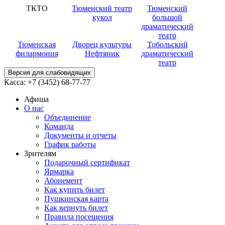
ТКТО
Тюменский театр
Тюменский
кукол
большой
драматический
театр
Тюменская
Дворец культуры
Тобольский
филармония
Нефтяник
драматический
театр
Версия для слабовидящих
Касса:
+7 (3452)
68-77-77
Афиша
О нас
Объединение
Команда
Документы и отчеты
График работы
Зрителям
Подарочный сертификат
Ярмарка
Абонемент
Как купить билет
Пушкинская карта
Как вернуть билет
Правила посещения