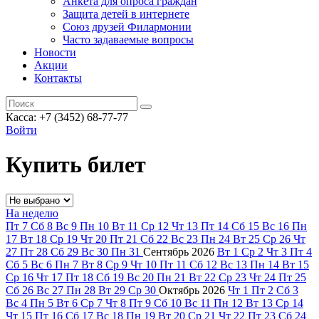
Анкета для опроса граждан
Защита детей в интернете
Союз друзей Филармонии
Часто задаваемые вопросы
Новости
Акции
Контакты
Касса:
+7 (3452)
68-77-77
Войти
Купить билет
На неделю
Пт
7
Сб
8
Вс
9
Пн
10
Вт
11
Ср
12
Чт
13
Пт
14
Сб
15
Вс
16
Пн
17
Вт
18
Ср
19
Чт
20
Пт
21
Сб
22
Вс
23
Пн
24
Вт
25
Ср
26
Чт
27
Пт
28
Сб
29
Вс
30
Пн
31
Сентябрь
2026
Вт
1
Ср
2
Чт
3
Пт
4
Сб
5
Вс
6
Пн
7
Вт
8
Ср
9
Чт
10
Пт
11
Сб
12
Вс
13
Пн
14
Вт
15
Ср
16
Чт
17
Пт
18
Сб
19
Вс
20
Пн
21
Вт
22
Ср
23
Чт
24
Пт
25
Сб
26
Вс
27
Пн
28
Вт
29
Ср
30
Октябрь
2026
Чт
1
Пт
2
Сб
3
Вс
4
Пн
5
Вт
6
Ср
7
Чт
8
Пт
9
Сб
10
Вс
11
Пн
12
Вт
13
Ср
14
Чт
15
Пт
16
Сб
17
Вс
18
Пн
19
Вт
20
Ср
21
Чт
22
Пт
23
Сб
24