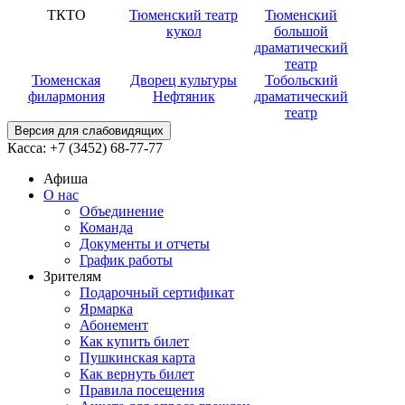
ТКТО
Тюменский театр
Тюменский
кукол
большой
драматический
театр
Тюменская
Дворец культуры
Тобольский
филармония
Нефтяник
драматический
театр
Версия для слабовидящих
Касса:
+7 (3452)
68-77-77
Афиша
О нас
Объединение
Команда
Документы и отчеты
График работы
Зрителям
Подарочный сертификат
Ярмарка
Абонемент
Как купить билет
Пушкинская карта
Как вернуть билет
Правила посещения