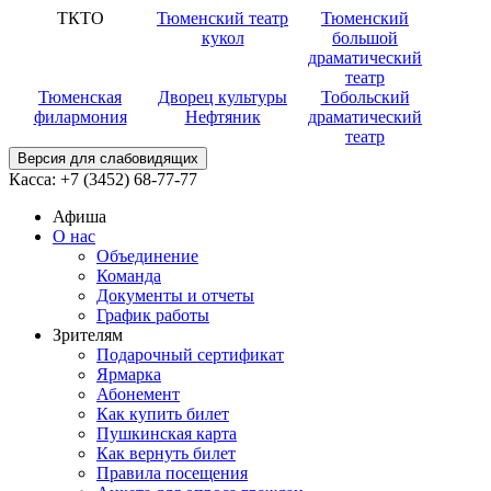
ТКТО
Тюменский театр
Тюменский
кукол
большой
драматический
театр
Тюменская
Дворец культуры
Тобольский
филармония
Нефтяник
драматический
театр
Версия для слабовидящих
Касса:
+7 (3452)
68-77-77
Афиша
О нас
Объединение
Команда
Документы и отчеты
График работы
Зрителям
Подарочный сертификат
Ярмарка
Абонемент
Как купить билет
Пушкинская карта
Как вернуть билет
Правила посещения