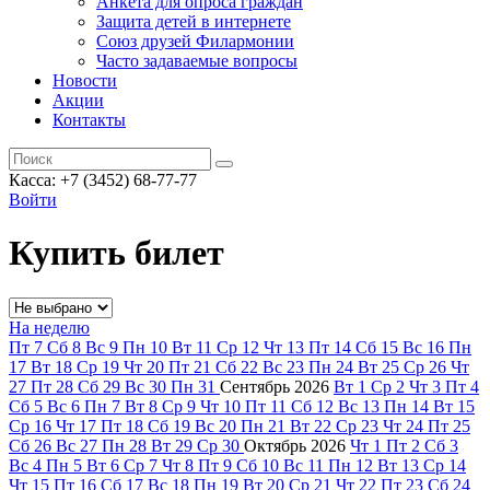
Анкета для опроса граждан
Защита детей в интернете
Союз друзей Филармонии
Часто задаваемые вопросы
Новости
Акции
Контакты
Касса:
+7 (3452)
68-77-77
Войти
Купить билет
На неделю
Пт
7
Сб
8
Вс
9
Пн
10
Вт
11
Ср
12
Чт
13
Пт
14
Сб
15
Вс
16
Пн
17
Вт
18
Ср
19
Чт
20
Пт
21
Сб
22
Вс
23
Пн
24
Вт
25
Ср
26
Чт
27
Пт
28
Сб
29
Вс
30
Пн
31
Сентябрь
2026
Вт
1
Ср
2
Чт
3
Пт
4
Сб
5
Вс
6
Пн
7
Вт
8
Ср
9
Чт
10
Пт
11
Сб
12
Вс
13
Пн
14
Вт
15
Ср
16
Чт
17
Пт
18
Сб
19
Вс
20
Пн
21
Вт
22
Ср
23
Чт
24
Пт
25
Сб
26
Вс
27
Пн
28
Вт
29
Ср
30
Октябрь
2026
Чт
1
Пт
2
Сб
3
Вс
4
Пн
5
Вт
6
Ср
7
Чт
8
Пт
9
Сб
10
Вс
11
Пн
12
Вт
13
Ср
14
Чт
15
Пт
16
Сб
17
Вс
18
Пн
19
Вт
20
Ср
21
Чт
22
Пт
23
Сб
24