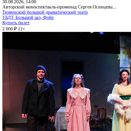
30
.08.2026
, 14:00
Авторский моноспектакль-променад Сергея Осинцева...
Тюменский большой драматический театр
ТБДТ, Большой зал, Фойе
Купить билет
2 000 ₽
12+