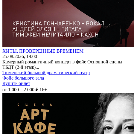
ХИТЫ, ПРОВЕРЕННЫЕ ВРЕМЕНЕМ
25
.08.2026
, 19:00
Камерный романтичный концерт в фойе Основной сцены
ТБДТ (2-й этаж)...
Тюменский большой драматический театр
Фойе большого зала
Купить билет
от 1 000 – 2 000 ₽
16+