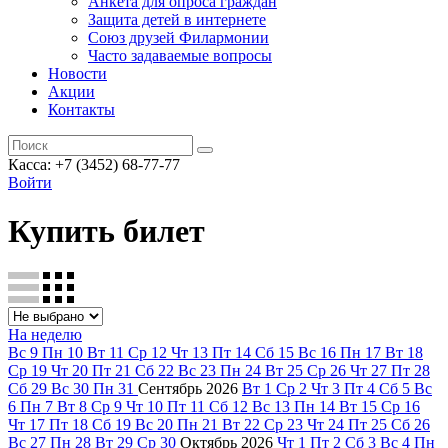
Анкета для опроса граждан
Защита детей в интернете
Союз друзей Филармонии
Часто задаваемые вопросы
Новости
Акции
Контакты
Касса:
+7 (3452)
68-77-77
Войти
Купить билет
На неделю
Вс
9
Пн
10
Вт
11
Ср
12
Чт
13
Пт
14
Сб
15
Вс
16
Пн
17
Вт
18
Ср
19
Чт
20
Пт
21
Сб
22
Вс
23
Пн
24
Вт
25
Ср
26
Чт
27
Пт
28
Сб
29
Вс
30
Пн
31
Сентябрь
2026
Вт
1
Ср
2
Чт
3
Пт
4
Сб
5
Вс
6
Пн
7
Вт
8
Ср
9
Чт
10
Пт
11
Сб
12
Вс
13
Пн
14
Вт
15
Ср
16
Чт
17
Пт
18
Сб
19
Вс
20
Пн
21
Вт
22
Ср
23
Чт
24
Пт
25
Сб
26
Вс
27
Пн
28
Вт
29
Ср
30
Октябрь
2026
Чт
1
Пт
2
Сб
3
Вс
4
Пн