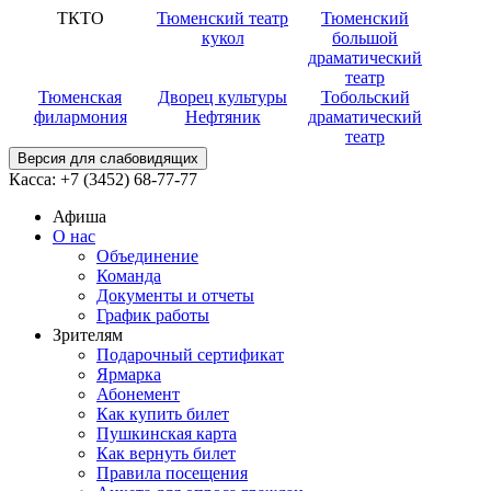
ТКТО
Тюменский театр
Тюменский
кукол
большой
драматический
театр
Тюменская
Дворец культуры
Тобольский
филармония
Нефтяник
драматический
театр
Версия для слабовидящих
Касса:
+7 (3452)
68-77-77
Афиша
О нас
Объединение
Команда
Документы и отчеты
График работы
Зрителям
Подарочный сертификат
Ярмарка
Абонемент
Как купить билет
Пушкинская карта
Как вернуть билет
Правила посещения