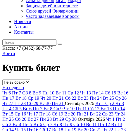
Анкета для опроса граждан
Защита детей в интернете
Союз друзей Филармонии
Часто задаваемые вопросы
Новости
Акции
Контакты
Касса:
+7 (3452)
68-77-77
Войти
Купить билет
На неделю
Чт
6
Пт
7
Сб
8
Вс
9
Пн
10
Вт
11
Ср
12
Чт
13
Пт
14
Сб
15
Вс
16
Пн
17
Вт
18
Ср
19
Чт
20
Пт
21
Сб
22
Вс
23
Пн
24
Вт
25
Ср
26
Чт
27
Пт
28
Сб
29
Вс
30
Пн
31
Сентябрь
2026
Вт
1
Ср
2
Чт
3
Пт
4
Сб
5
Вс
6
Пн
7
Вт
8
Ср
9
Чт
10
Пт
11
Сб
12
Вс
13
Пн
14
Вт
15
Ср
16
Чт
17
Пт
18
Сб
19
Вс
20
Пн
21
Вт
22
Ср
23
Чт
24
Пт
25
Сб
26
Вс
27
Пн
28
Вт
29
Ср
30
Октябрь
2026
Чт
1
Пт
2
Сб
3
Вс
4
Пн
5
Вт
6
Ср
7
Чт
8
Пт
9
Сб
10
Вс
11
Пн
12
Вт
13
Ср
14
Чт
15
Пт
16
Сб
17
Вс
18
Пн
19
Вт
20
Ср
21
Чт
22
Пт
23