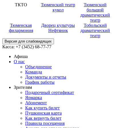
ТКТО
Тюменский театр
Тюменский
кукол
большой
драматический
театр
Тюменская
Дворец культуры
Тобольский
филармония
Нефтяник
драматический
театр
Версия для слабовидящих
Касса:
+7 (3452)
68-77-77
Афиша
О нас
Объединение
Команда
Документы и отчеты
График работы
Зрителям
Подарочный сертификат
Ярмарка
Абонемент
Как купить билет
Пушкинская карта
Как вернуть билет
Правила посещения