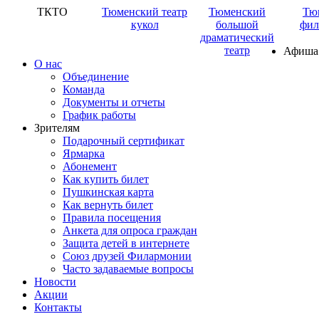
ТКТО
Тюменский театр
Тюменский
Тю
кукол
большой
фил
драматический
театр
Афиша
О нас
Объединение
Команда
Документы и отчеты
График работы
Зрителям
Подарочный сертификат
Ярмарка
Абонемент
Как купить билет
Пушкинская карта
Как вернуть билет
Правила посещения
Анкета для опроса граждан
Защита детей в интернете
Союз друзей Филармонии
Часто задаваемые вопросы
Новости
Акции
Контакты