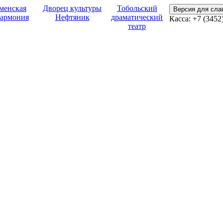
менская
Дворец культуры
Тобольский
Версия для сл
армония
Нефтяник
драматический
Касса:
+7 (3452
театр