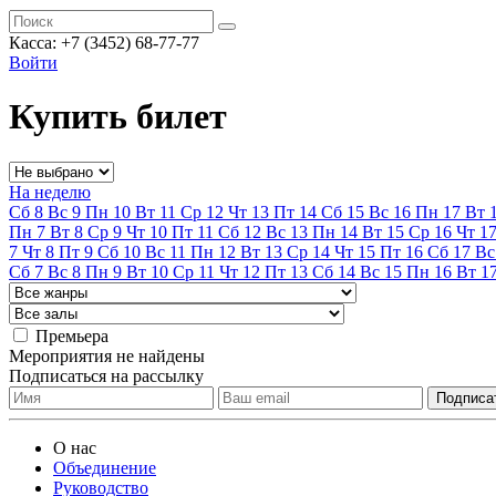
Касса:
+7 (3452)
68-77-77
Войти
Купить билет
На неделю
Сб
8
Вс
9
Пн
10
Вт
11
Ср
12
Чт
13
Пт
14
Сб
15
Вс
16
Пн
17
Вт
Пн
7
Вт
8
Ср
9
Чт
10
Пт
11
Сб
12
Вс
13
Пн
14
Вт
15
Ср
16
Чт
1
7
Чт
8
Пт
9
Сб
10
Вс
11
Пн
12
Вт
13
Ср
14
Чт
15
Пт
16
Сб
17
Вс
Сб
7
Вс
8
Пн
9
Вт
10
Ср
11
Чт
12
Пт
13
Сб
14
Вс
15
Пн
16
Вт
1
Премьера
Мероприятия не найдены
Подписаться на рассылку
О нас
Объединение
Руководство