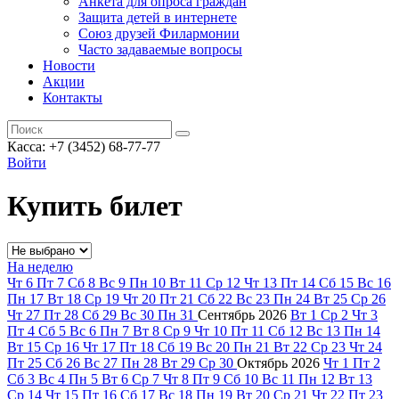
Анкета для опроса граждан
Защита детей в интернете
Союз друзей Филармонии
Часто задаваемые вопросы
Новости
Акции
Контакты
Касса:
+7 (3452)
68-77-77
Войти
Купить билет
На неделю
Чт
6
Пт
7
Сб
8
Вс
9
Пн
10
Вт
11
Ср
12
Чт
13
Пт
14
Сб
15
Вс
16
Пн
17
Вт
18
Ср
19
Чт
20
Пт
21
Сб
22
Вс
23
Пн
24
Вт
25
Ср
26
Чт
27
Пт
28
Сб
29
Вс
30
Пн
31
Сентябрь
2026
Вт
1
Ср
2
Чт
3
Пт
4
Сб
5
Вс
6
Пн
7
Вт
8
Ср
9
Чт
10
Пт
11
Сб
12
Вс
13
Пн
14
Вт
15
Ср
16
Чт
17
Пт
18
Сб
19
Вс
20
Пн
21
Вт
22
Ср
23
Чт
24
Пт
25
Сб
26
Вс
27
Пн
28
Вт
29
Ср
30
Октябрь
2026
Чт
1
Пт
2
Сб
3
Вс
4
Пн
5
Вт
6
Ср
7
Чт
8
Пт
9
Сб
10
Вс
11
Пн
12
Вт
13
Ср
14
Чт
15
Пт
16
Сб
17
Вс
18
Пн
19
Вт
20
Ср
21
Чт
22
Пт
23