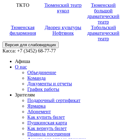
ТКТО
Тюменский театр
Тюменский
кукол
большой
драматический
театр
Тюменская
Дворец культуры
Тобольский
филармония
Нефтяник
драматический
театр
Версия для слабовидящих
Касса:
+7 (3452)
68-77-77
Афиша
О нас
Объединение
Команда
Документы и отчеты
График работы
Зрителям
Подарочный сертификат
Ярмарка
Абонемент
Как купить билет
Пушкинская карта
Как вернуть билет
Правила посещения