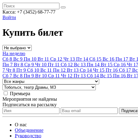
Касса:
+7 (3452)
68-77-77
Войти
Купить билет
На неделю
Сб
8
Вс
9
Пн
10
Вт
11
Ср
12
Чт
13
Пт
14
Сб
15
Вс
16
Пн
17
Вт
Пн
7
Вт
8
Ср
9
Чт
10
Пт
11
Сб
12
Вс
13
Пн
14
Вт
15
Ср
16
Чт
1
7
Чт
8
Пт
9
Сб
10
Вс
11
Пн
12
Вт
13
Ср
14
Чт
15
Пт
16
Сб
17
Вс
Сб
7
Вс
8
Пн
9
Вт
10
Ср
11
Чт
12
Пт
13
Сб
14
Вс
15
Пн
16
Вт
1
Премьера
Мероприятия не найдены
Подписаться на рассылку
О нас
Объединение
Руководство