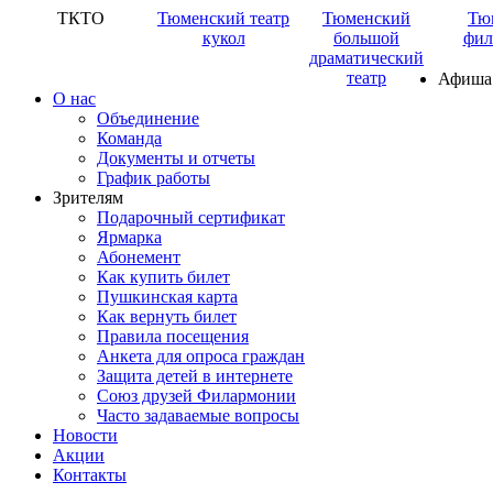
ТКТО
Тюменский театр
Тюменский
Тю
кукол
большой
фил
драматический
театр
Афиша
О нас
Объединение
Команда
Документы и отчеты
График работы
Зрителям
Подарочный сертификат
Ярмарка
Абонемент
Как купить билет
Пушкинская карта
Как вернуть билет
Правила посещения
Анкета для опроса граждан
Защита детей в интернете
Союз друзей Филармонии
Часто задаваемые вопросы
Новости
Акции
Контакты