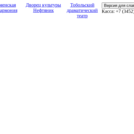
менская
Дворец культуры
Тобольский
Версия для сл
армония
Нефтяник
драматический
Касса:
+7 (3452
театр