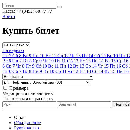
Касса:
+7 (3452)
68-77-77
Войти
Купить билет
На неделю
Пт
7
Сб
8
Вс
9
Пн
10
Вт
11
Ср
12
Чт
13
Пт
14
Сб
15
Вс
16
Пн
1
Вс
6
Пн
7
Вт
8
Ср
9
Чт
10
Пт
11
Сб
12
Вс
13
Пн
14
Вт
15
Ср
16
6
Ср
7
Чт
8
Пт
9
Сб
10
Вс
11
Пн
12
Вт
13
Ср
14
Чт
15
Пт
16
Сб
Пт
6
Сб
7
Вс
8
Пн
9
Вт
10
Ср
11
Чт
12
Пт
13
Сб
14
Вс
15
Пн
16
Премьера
Мероприятия не найдены
Подписаться на рассылку
О нас
Объединение
Руководство