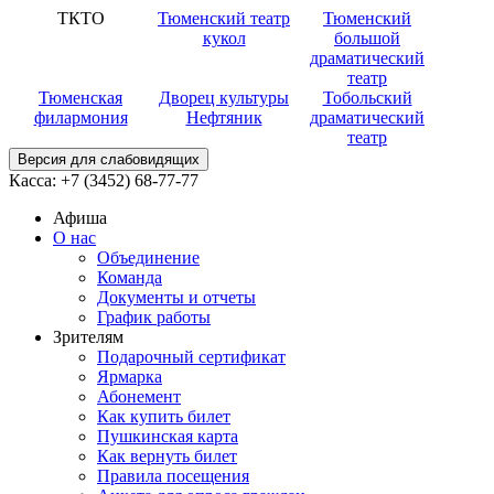
ТКТО
Тюменский театр
Тюменский
кукол
большой
драматический
театр
Тюменская
Дворец культуры
Тобольский
филармония
Нефтяник
драматический
театр
Версия для слабовидящих
Касса:
+7 (3452)
68-77-77
Афиша
О нас
Объединение
Команда
Документы и отчеты
График работы
Зрителям
Подарочный сертификат
Ярмарка
Абонемент
Как купить билет
Пушкинская карта
Как вернуть билет
Правила посещения