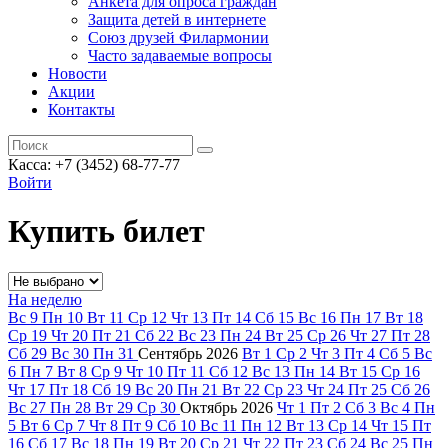
Анкета для опроса граждан
Защита детей в интернете
Союз друзей Филармонии
Часто задаваемые вопросы
Новости
Акции
Контакты
Касса:
+7 (3452)
68-77-77
Войти
Купить билет
На неделю
Вс
9
Пн
10
Вт
11
Ср
12
Чт
13
Пт
14
Сб
15
Вс
16
Пн
17
Вт
18
Ср
19
Чт
20
Пт
21
Сб
22
Вс
23
Пн
24
Вт
25
Ср
26
Чт
27
Пт
28
Сб
29
Вс
30
Пн
31
Сентябрь
2026
Вт
1
Ср
2
Чт
3
Пт
4
Сб
5
Вс
6
Пн
7
Вт
8
Ср
9
Чт
10
Пт
11
Сб
12
Вс
13
Пн
14
Вт
15
Ср
16
Чт
17
Пт
18
Сб
19
Вс
20
Пн
21
Вт
22
Ср
23
Чт
24
Пт
25
Сб
26
Вс
27
Пн
28
Вт
29
Ср
30
Октябрь
2026
Чт
1
Пт
2
Сб
3
Вс
4
Пн
5
Вт
6
Ср
7
Чт
8
Пт
9
Сб
10
Вс
11
Пн
12
Вт
13
Ср
14
Чт
15
Пт
16
Сб
17
Вс
18
Пн
19
Вт
20
Ср
21
Чт
22
Пт
23
Сб
24
Вс
25
Пн