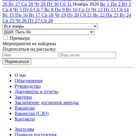
26
Вт
27
Ср
28
Чт
29
Пт
30
Сб
31
Ноябрь
2026
Вс
1
Пн
2
Вт
3
Ср
4
Чт
5
Пт
6
Сб
7
Вс
8
Пн
9
Вт
10
Ср
11
Чт
12
Пт
13
Сб
14
Вс
15
Пн
16
Вт
17
Ср
18
Чт
19
Пт
20
Сб
21
Вс
22
Пн
23
Вт
24
Ср
25
Чт
26
Пт
27
Сб
28
Премьера
Мероприятия не найдены
Подписаться на рассылку
О нас
Объединение
Руководство
Документы и отчеты
Закупки
Заключение договоров аренды
Вакансии
Вакансии (СЗО)
Контакты
Зрителям
Правила посещения