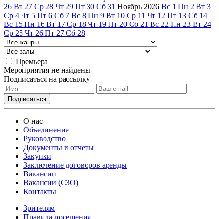
26
Вт
27
Ср
28
Чт
29
Пт
30
Сб
31
Ноябрь
2026
Вс
1
Пн
2
Вт
3
Ср
4
Чт
5
Пт
6
Сб
7
Вс
8
Пн
9
Вт
10
Ср
11
Чт
12
Пт
13
Сб
14
Вс
15
Пн
16
Вт
17
Ср
18
Чт
19
Пт
20
Сб
21
Вс
22
Пн
23
Вт
24
Ср
25
Чт
26
Пт
27
Сб
28
Премьера
Мероприятия не найдены
Подписаться на рассылку
О нас
Объединение
Руководство
Документы и отчеты
Закупки
Заключение договоров аренды
Вакансии
Вакансии (СЗО)
Контакты
Зрителям
Правила посещения