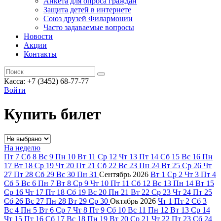
Анкета для опроса граждан
Защита детей в интернете
Союз друзей Филармонии
Часто задаваемые вопросы
Новости
Акции
Контакты
Касса:
+7 (3452)
68-77-77
Войти
Купить билет
На неделю
Пт
7
Сб
8
Вс
9
Пн
10
Вт
11
Ср
12
Чт
13
Пт
14
Сб
15
Вс
16
Пн
17
Вт
18
Ср
19
Чт
20
Пт
21
Сб
22
Вс
23
Пн
24
Вт
25
Ср
26
Чт
27
Пт
28
Сб
29
Вс
30
Пн
31
Сентябрь
2026
Вт
1
Ср
2
Чт
3
Пт
4
Сб
5
Вс
6
Пн
7
Вт
8
Ср
9
Чт
10
Пт
11
Сб
12
Вс
13
Пн
14
Вт
15
Ср
16
Чт
17
Пт
18
Сб
19
Вс
20
Пн
21
Вт
22
Ср
23
Чт
24
Пт
25
Сб
26
Вс
27
Пн
28
Вт
29
Ср
30
Октябрь
2026
Чт
1
Пт
2
Сб
3
Вс
4
Пн
5
Вт
6
Ср
7
Чт
8
Пт
9
Сб
10
Вс
11
Пн
12
Вт
13
Ср
14
Чт
15
Пт
16
Сб
17
Вс
18
Пн
19
Вт
20
Ср
21
Чт
22
Пт
23
Сб
24