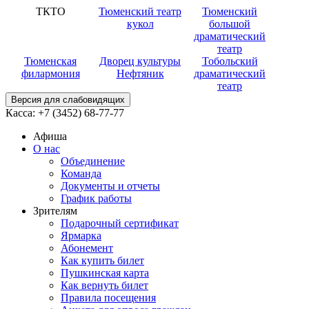
ТКТО
Тюменский театр
Тюменский
кукол
большой
драматический
театр
Тюменская
Дворец культуры
Тобольский
филармония
Нефтяник
драматический
театр
Версия для слабовидящих
Касса:
+7 (3452)
68-77-77
Афиша
О нас
Объединение
Команда
Документы и отчеты
График работы
Зрителям
Подарочный сертификат
Ярмарка
Абонемент
Как купить билет
Пушкинская карта
Как вернуть билет
Правила посещения