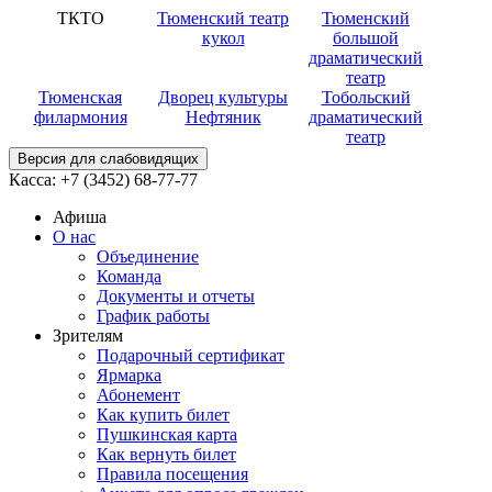
ТКТО
Тюменский театр
Тюменский
кукол
большой
драматический
театр
Тюменская
Дворец культуры
Тобольский
филармония
Нефтяник
драматический
театр
Версия для слабовидящих
Касса:
+7 (3452)
68-77-77
Афиша
О нас
Объединение
Команда
Документы и отчеты
График работы
Зрителям
Подарочный сертификат
Ярмарка
Абонемент
Как купить билет
Пушкинская карта
Как вернуть билет
Правила посещения