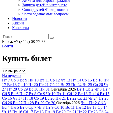
Анкета для опроса граждан
Защита детей в интернете
Союз друзей Филармонии
Часто задаваемые вопросы
Новости
Акции
Контакты
Касса:
+7 (3452)
68-77-77
Войти
Купить билет
На неделю
Пт
7
Сб
8
Вс
9
Пн
10
Вт
11
Ср
12
Чт
13
Пт
14
Сб
15
Вс
16
Пн
17
Вт
18
Ср
19
Чт
20
Пт
21
Сб
22
Вс
23
Пн
24
Вт
25
Ср
26
Чт
27
Пт
28
Сб
29
Вс
30
Пн
31
Сентябрь
2026
Вт
1
Ср
2
Чт
3
Пт
4
Сб
5
Вс
6
Пн
7
Вт
8
Ср
9
Чт
10
Пт
11
Сб
12
Вс
13
Пн
14
Вт
15
Ср
16
Чт
17
Пт
18
Сб
19
Вс
20
Пн
21
Вт
22
Ср
23
Чт
24
Пт
25
Сб
26
Вс
27
Пн
28
Вт
29
Ср
30
Октябрь
2026
Чт
1
Пт
2
Сб
3
Вс
4
Пн
5
Вт
6
Ср
7
Чт
8
Пт
9
Сб
10
Вс
11
Пн
12
Вт
13
Ср
14
Чт
15
Пт
16
Сб
17
Вс
18
Пн
19
Вт
20
Ср
21
Чт
22
Пт
23
Сб
24