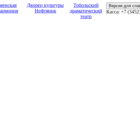
менская
Дворец культуры
Тобольский
Версия для сл
армония
Нефтяник
драматический
Касса:
+7 (3452
театр