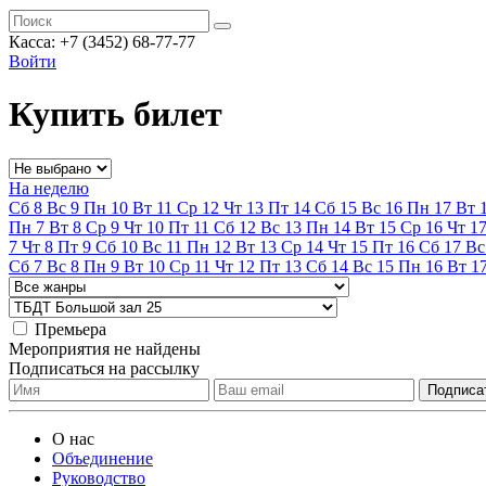
Касса:
+7 (3452)
68-77-77
Войти
Купить билет
На неделю
Сб
8
Вс
9
Пн
10
Вт
11
Ср
12
Чт
13
Пт
14
Сб
15
Вс
16
Пн
17
Вт
Пн
7
Вт
8
Ср
9
Чт
10
Пт
11
Сб
12
Вс
13
Пн
14
Вт
15
Ср
16
Чт
1
7
Чт
8
Пт
9
Сб
10
Вс
11
Пн
12
Вт
13
Ср
14
Чт
15
Пт
16
Сб
17
Вс
Сб
7
Вс
8
Пн
9
Вт
10
Ср
11
Чт
12
Пт
13
Сб
14
Вс
15
Пн
16
Вт
1
Премьера
Мероприятия не найдены
Подписаться на рассылку
О нас
Объединение
Руководство