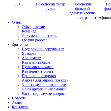
ТКТО
Тюменский театр
Тюменский
Тю
кукол
большой
фил
драматический
театр
Афиша
О нас
Объединение
Команда
Документы и отчеты
График работы
Зрителям
Подарочный сертификат
Ярмарка
Абонемент
Как купить билет
Пушкинская карта
Как вернуть билет
Правила посещения
Анкета для опроса граждан
Защита детей в интернете
Союз друзей Филармонии
Часто задаваемые вопросы
Новости
Акции
Контакты