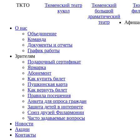
ТКТО
Тюменский театр
Тюменский
Тю
кукол
большой
фил
драматический
театр
Афиша
О нас
Объединение
Команда
Документы и отчеты
График работы
Зрителям
Подарочный сертификат
Ярмарка
Абонемент
Как купить билет
Пушкинская карта
Как вернуть билет
Правила посещения
Анкета для опроса граждан
Защита детей в интернете
Союз друзей Филармонии
Часто задаваемые вопросы
Новости
Акции
Контакты