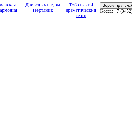
менская
Дворец культуры
Тобольский
Версия для сл
армония
Нефтяник
драматический
Касса:
+7 (3452
театр