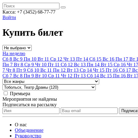
Касса:
+7 (3452)
68-77-77
Войти
Купить билет
На неделю
Сб
8
Вс
9
Пн
10
Вт
11
Ср
12
Чт
13
Пт
14
Сб
15
Вс
16
Пн
17
Вт
Пн
7
Вт
8
Ср
9
Чт
10
Пт
11
Сб
12
Вс
13
Пн
14
Вт
15
Ср
16
Чт
1
7
Чт
8
Пт
9
Сб
10
Вс
11
Пн
12
Вт
13
Ср
14
Чт
15
Пт
16
Сб
17
Вс
Сб
7
Вс
8
Пн
9
Вт
10
Ср
11
Чт
12
Пт
13
Сб
14
Вс
15
Пн
16
Вт
1
Премьера
Мероприятия не найдены
Подписаться на рассылку
О нас
Объединение
Руководство