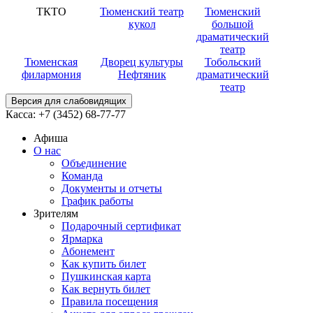
ТКТО
Тюменский театр
Тюменский
кукол
большой
драматический
театр
Тюменская
Дворец культуры
Тобольский
филармония
Нефтяник
драматический
театр
Версия для слабовидящих
Касса:
+7 (3452)
68-77-77
Афиша
О нас
Объединение
Команда
Документы и отчеты
График работы
Зрителям
Подарочный сертификат
Ярмарка
Абонемент
Как купить билет
Пушкинская карта
Как вернуть билет
Правила посещения