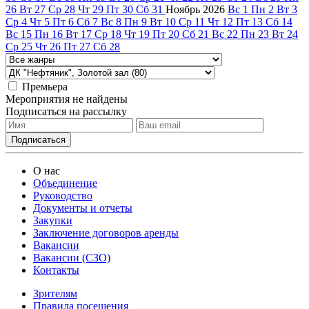
26
Вт
27
Ср
28
Чт
29
Пт
30
Сб
31
Ноябрь
2026
Вс
1
Пн
2
Вт
3
Ср
4
Чт
5
Пт
6
Сб
7
Вс
8
Пн
9
Вт
10
Ср
11
Чт
12
Пт
13
Сб
14
Вс
15
Пн
16
Вт
17
Ср
18
Чт
19
Пт
20
Сб
21
Вс
22
Пн
23
Вт
24
Ср
25
Чт
26
Пт
27
Сб
28
Премьера
Мероприятия не найдены
Подписаться на рассылку
О нас
Объединение
Руководство
Документы и отчеты
Закупки
Заключение договоров аренды
Вакансии
Вакансии (СЗО)
Контакты
Зрителям
Правила посещения