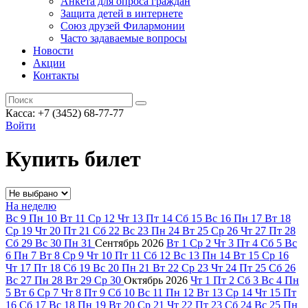
Анкета для опроса граждан
Защита детей в интернете
Союз друзей Филармонии
Часто задаваемые вопросы
Новости
Акции
Контакты
Касса:
+7 (3452)
68-77-77
Войти
Купить билет
На неделю
Вс
9
Пн
10
Вт
11
Ср
12
Чт
13
Пт
14
Сб
15
Вс
16
Пн
17
Вт
18
Ср
19
Чт
20
Пт
21
Сб
22
Вс
23
Пн
24
Вт
25
Ср
26
Чт
27
Пт
28
Сб
29
Вс
30
Пн
31
Сентябрь
2026
Вт
1
Ср
2
Чт
3
Пт
4
Сб
5
Вс
6
Пн
7
Вт
8
Ср
9
Чт
10
Пт
11
Сб
12
Вс
13
Пн
14
Вт
15
Ср
16
Чт
17
Пт
18
Сб
19
Вс
20
Пн
21
Вт
22
Ср
23
Чт
24
Пт
25
Сб
26
Вс
27
Пн
28
Вт
29
Ср
30
Октябрь
2026
Чт
1
Пт
2
Сб
3
Вс
4
Пн
5
Вт
6
Ср
7
Чт
8
Пт
9
Сб
10
Вс
11
Пн
12
Вт
13
Ср
14
Чт
15
Пт
16
Сб
17
Вс
18
Пн
19
Вт
20
Ср
21
Чт
22
Пт
23
Сб
24
Вс
25
Пн