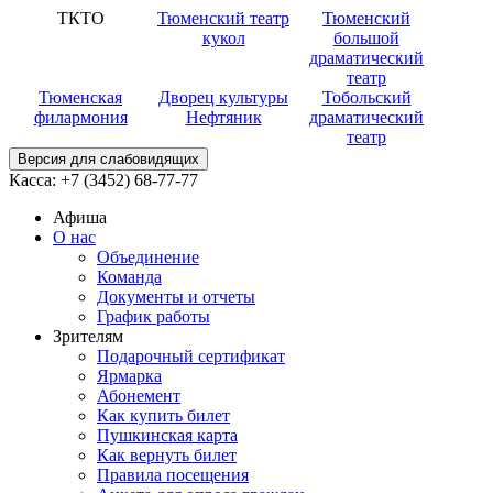
ТКТО
Тюменский театр
Тюменский
кукол
большой
драматический
театр
Тюменская
Дворец культуры
Тобольский
филармония
Нефтяник
драматический
театр
Версия для слабовидящих
Касса:
+7 (3452)
68-77-77
Афиша
О нас
Объединение
Команда
Документы и отчеты
График работы
Зрителям
Подарочный сертификат
Ярмарка
Абонемент
Как купить билет
Пушкинская карта
Как вернуть билет
Правила посещения