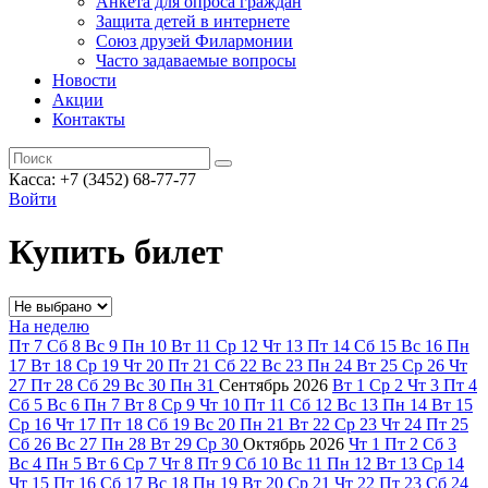
Анкета для опроса граждан
Защита детей в интернете
Союз друзей Филармонии
Часто задаваемые вопросы
Новости
Акции
Контакты
Касса:
+7 (3452)
68-77-77
Войти
Купить билет
На неделю
Пт
7
Сб
8
Вс
9
Пн
10
Вт
11
Ср
12
Чт
13
Пт
14
Сб
15
Вс
16
Пн
17
Вт
18
Ср
19
Чт
20
Пт
21
Сб
22
Вс
23
Пн
24
Вт
25
Ср
26
Чт
27
Пт
28
Сб
29
Вс
30
Пн
31
Сентябрь
2026
Вт
1
Ср
2
Чт
3
Пт
4
Сб
5
Вс
6
Пн
7
Вт
8
Ср
9
Чт
10
Пт
11
Сб
12
Вс
13
Пн
14
Вт
15
Ср
16
Чт
17
Пт
18
Сб
19
Вс
20
Пн
21
Вт
22
Ср
23
Чт
24
Пт
25
Сб
26
Вс
27
Пн
28
Вт
29
Ср
30
Октябрь
2026
Чт
1
Пт
2
Сб
3
Вс
4
Пн
5
Вт
6
Ср
7
Чт
8
Пт
9
Сб
10
Вс
11
Пн
12
Вт
13
Ср
14
Чт
15
Пт
16
Сб
17
Вс
18
Пн
19
Вт
20
Ср
21
Чт
22
Пт
23
Сб
24