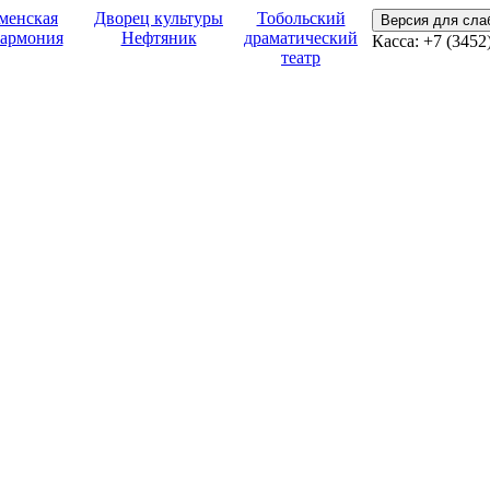
менская
Дворец культуры
Тобольский
Версия для сл
армония
Нефтяник
драматический
Касса:
+7 (3452
театр