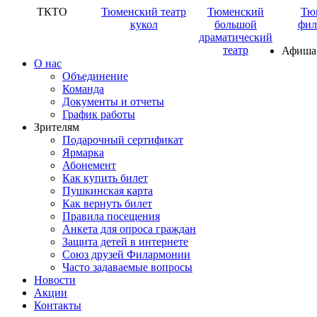
ТКТО
Тюменский театр
Тюменский
Тю
кукол
большой
фил
драматический
театр
Афиша
О нас
Объединение
Команда
Документы и отчеты
График работы
Зрителям
Подарочный сертификат
Ярмарка
Абонемент
Как купить билет
Пушкинская карта
Как вернуть билет
Правила посещения
Анкета для опроса граждан
Защита детей в интернете
Союз друзей Филармонии
Часто задаваемые вопросы
Новости
Акции
Контакты