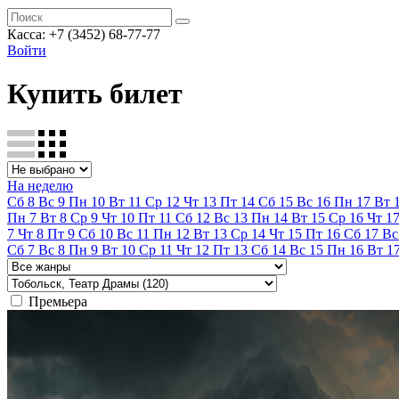
Касса:
+7 (3452)
68-77-77
Войти
Купить билет
На неделю
Сб
8
Вс
9
Пн
10
Вт
11
Ср
12
Чт
13
Пт
14
Сб
15
Вс
16
Пн
17
Вт
Пн
7
Вт
8
Ср
9
Чт
10
Пт
11
Сб
12
Вс
13
Пн
14
Вт
15
Ср
16
Чт
1
7
Чт
8
Пт
9
Сб
10
Вс
11
Пн
12
Вт
13
Ср
14
Чт
15
Пт
16
Сб
17
Вс
Сб
7
Вс
8
Пн
9
Вт
10
Ср
11
Чт
12
Пт
13
Сб
14
Вс
15
Пн
16
Вт
1
Премьера