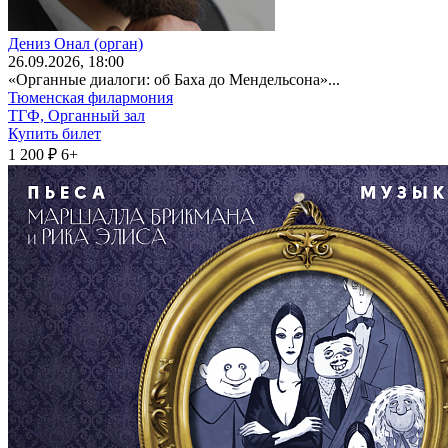
Дениз Онал (орган)
26
.09.2026
, 18:00
«Органные диалоги: об Баха до Мендельсона»...
Тюменская филармония
ТГФ, Органный зал
Купить билет
1 200 ₽
6+