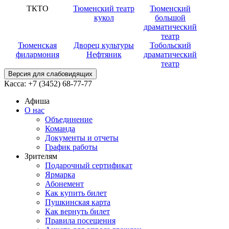
ТКТО
Тюменский театр
Тюменский
кукол
большой
драматический
театр
Тюменская
Дворец культуры
Тобольский
филармония
Нефтяник
драматический
театр
Версия для слабовидящих
Касса:
+7 (3452)
68-77-77
Афиша
О нас
Объединение
Команда
Документы и отчеты
График работы
Зрителям
Подарочный сертификат
Ярмарка
Абонемент
Как купить билет
Пушкинская карта
Как вернуть билет
Правила посещения