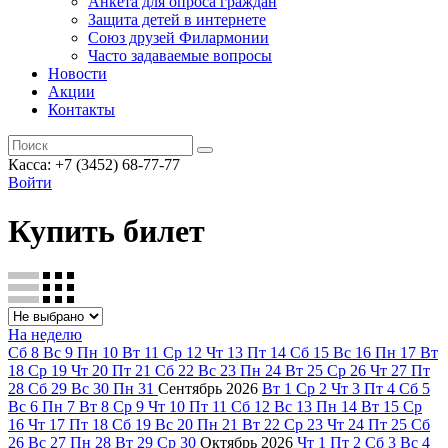
Анкета для опроса граждан
Защита детей в интернете
Союз друзей Филармонии
Часто задаваемые вопросы
Новости
Акции
Контакты
Касса:
+7 (3452)
68-77-77
Войти
Купить билет
На неделю
Сб
8
Вс
9
Пн
10
Вт
11
Ср
12
Чт
13
Пт
14
Сб
15
Вс
16
Пн
17
Вт
18
Ср
19
Чт
20
Пт
21
Сб
22
Вс
23
Пн
24
Вт
25
Ср
26
Чт
27
Пт
28
Сб
29
Вс
30
Пн
31
Сентябрь
2026
Вт
1
Ср
2
Чт
3
Пт
4
Сб
5
Вс
6
Пн
7
Вт
8
Ср
9
Чт
10
Пт
11
Сб
12
Вс
13
Пн
14
Вт
15
Ср
16
Чт
17
Пт
18
Сб
19
Вс
20
Пн
21
Вт
22
Ср
23
Чт
24
Пт
25
Сб
26
Вс
27
Пн
28
Вт
29
Ср
30
Октябрь
2026
Чт
1
Пт
2
Сб
3
Вс
4