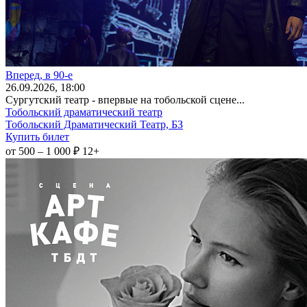
Вперед, в 90-е
26
.09.2026
, 18:00
Сургутский театр - впервые на тобольской сцене...
Тобольский драматический театр
Тобольский Драматический Театр, БЗ
Купить билет
от 500 – 1 000 ₽
12+