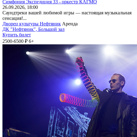
Симфония Экспедиция 33 - оркестр КАГМО
26
.09.2026
, 18:00
Саундтреки вашей любимой игры — настоящая музыкальная
сенсация!...
Дворец культуры Нефтяник
Аренда
ДК "Нефтяник", Большой зал
Купить билет
2500-6500 ₽
6+