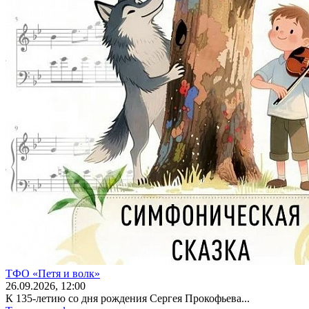
ТФО «Петя и волк»
26
.09.2026
, 12:00
К 135-летию со дня рождения Сергея Прокофьева...