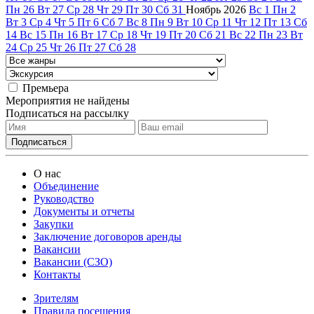
Пн
26
Вт
27
Ср
28
Чт
29
Пт
30
Сб
31
Ноябрь
2026
Вс
1
Пн
2
Вт
3
Ср
4
Чт
5
Пт
6
Сб
7
Вс
8
Пн
9
Вт
10
Ср
11
Чт
12
Пт
13
Сб
14
Вс
15
Пн
16
Вт
17
Ср
18
Чт
19
Пт
20
Сб
21
Вс
22
Пн
23
Вт
24
Ср
25
Чт
26
Пт
27
Сб
28
Премьера
Мероприятия не найдены
Подписаться на рассылку
О нас
Объединение
Руководство
Документы и отчеты
Закупки
Заключение договоров аренды
Вакансии
Вакансии (СЗО)
Контакты
Зрителям
Правила посещения