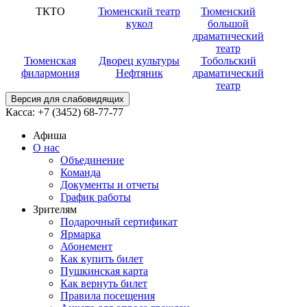
ТКТО
Тюменский театр
Тюменский
кукол
большой
драматический
театр
Тюменская
Дворец культуры
Тобольский
филармония
Нефтяник
драматический
театр
Версия для слабовидящих
Касса:
+7 (3452)
68-77-77
Афиша
О нас
Объединение
Команда
Документы и отчеты
График работы
Зрителям
Подарочный сертификат
Ярмарка
Абонемент
Как купить билет
Пушкинская карта
Как вернуть билет
Правила посещения