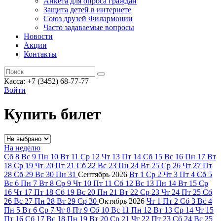
Анкета для опроса граждан
Защита детей в интернете
Союз друзей Филармонии
Часто задаваемые вопросы
Новости
Акции
Контакты
Касса:
+7 (3452)
68-77-77
Войти
Купить билет
На неделю
Сб
8
Вс
9
Пн
10
Вт
11
Ср
12
Чт
13
Пт
14
Сб
15
Вс
16
Пн
17
Вт
18
Ср
19
Чт
20
Пт
21
Сб
22
Вс
23
Пн
24
Вт
25
Ср
26
Чт
27
Пт
28
Сб
29
Вс
30
Пн
31
Сентябрь
2026
Вт
1
Ср
2
Чт
3
Пт
4
Сб
5
Вс
6
Пн
7
Вт
8
Ср
9
Чт
10
Пт
11
Сб
12
Вс
13
Пн
14
Вт
15
Ср
16
Чт
17
Пт
18
Сб
19
Вс
20
Пн
21
Вт
22
Ср
23
Чт
24
Пт
25
Сб
26
Вс
27
Пн
28
Вт
29
Ср
30
Октябрь
2026
Чт
1
Пт
2
Сб
3
Вс
4
Пн
5
Вт
6
Ср
7
Чт
8
Пт
9
Сб
10
Вс
11
Пн
12
Вт
13
Ср
14
Чт
15
Пт
16
Сб
17
Вс
18
Пн
19
Вт
20
Ср
21
Чт
22
Пт
23
Сб
24
Вс
25