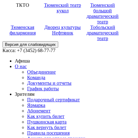
ТКТО
Тюменский театр
Тюменский
кукол
большой
драматический
театр
Тюменская
Дворец культуры
Тобольский
филармония
Нефтяник
драматический
театр
Версия для слабовидящих
Касса:
+7 (3452)
68-77-77
Афиша
О нас
Объединение
Команда
Документы и отчеты
График работы
Зрителям
Подарочный сертификат
Ярмарка
Абонемент
Как купить билет
Пушкинская карта
Как вернуть билет
Правила посещения