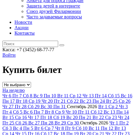
Анкета для опроса граждан
Защита детей в интернете
Союз друзей Филармонии
Часто задаваемые вопросы
Новости
Акции
Контакты
Касса:
+7 (3452)
68-77-77
Войти
Купить билет
На неделю
Чт
6
Пт
7
Сб
8
Вс
9
Пн
10
Вт
11
Ср
12
Чт
13
Пт
14
Сб
15
Вс
16
Пн
17
Вт
18
Ср
19
Чт
20
Пт
21
Сб
22
Вс
23
Пн
24
Вт
25
Ср
26
Чт
27
Пт
28
Сб
29
Вс
30
Пн
31
Сентябрь
2026
Вт
1
Ср
2
Чт
3
Пт
4
Сб
5
Вс
6
Пн
7
Вт
8
Ср
9
Чт
10
Пт
11
Сб
12
Вс
13
Пн
14
Вт
15
Ср
16
Чт
17
Пт
18
Сб
19
Вс
20
Пн
21
Вт
22
Ср
23
Чт
24
Пт
25
Сб
26
Вс
27
Пн
28
Вт
29
Ср
30
Октябрь
2026
Чт
1
Пт
2
Сб
3
Вс
4
Пн
5
Вт
6
Ср
7
Чт
8
Пт
9
Сб
10
Вс
11
Пн
12
Вт
13
Ср
14
Чт
15
Пт
16
Сб
17
Вс
18
Пн
19
Вт
20
Ср
21
Чт
22
Пт
23